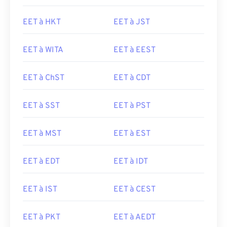
EET à HKT
EET à JST
EET à WITA
EET à EEST
EET à ChST
EET à CDT
EET à SST
EET à PST
EET à MST
EET à EST
EET à EDT
EET à IDT
EET à IST
EET à CEST
EET à PKT
EET à AEDT