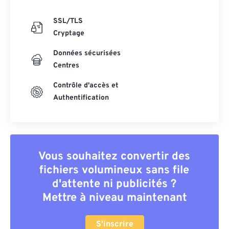
SSL/TLS
Cryptage
Données sécurisées
Centres
Contrôle d'accès et
Authentification
Vous souhaitez convertir des
fichiers volumineux sans file
d'attente ni publicités ?
Mettre à niveau maintenant
S'inscrire