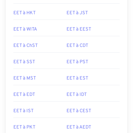
EET à HKT
EET à JST
EET à WITA
EET à EEST
EET à ChST
EET à CDT
EET à SST
EET à PST
EET à MST
EET à EST
EET à EDT
EET à IDT
EET à IST
EET à CEST
EET à PKT
EET à AEDT