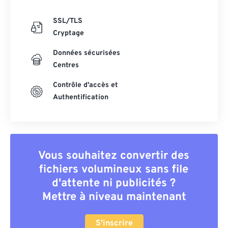
SSL/TLS
Cryptage
Données sécurisées
Centres
Contrôle d'accès et
Authentification
Vous souhaitez convertir des
fichiers volumineux sans file
d'attente ni publicités ?
Mettre à niveau maintenant
S'inscrire