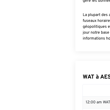
gère les donnée
La plupart des 
fuseaux horair
géopolitiques 
jour notre base
informations ho
WAT à AE
12:00 am WAT 