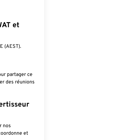
WAT et
E (AEST).
pour partager ce
ier des réunions
ertisseur
r nos
 coordonne et