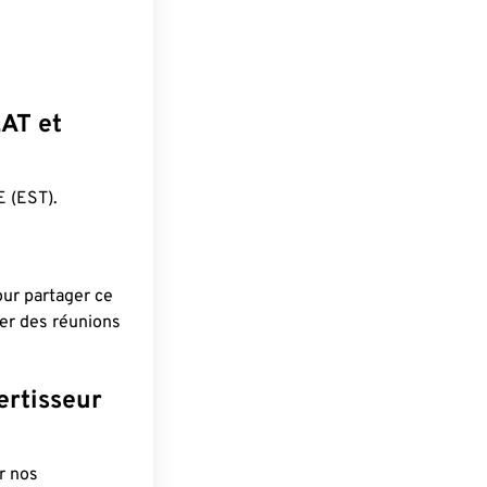
EAT et
 (EST).
pour partager ce
ier des réunions
ertisseur
r nos