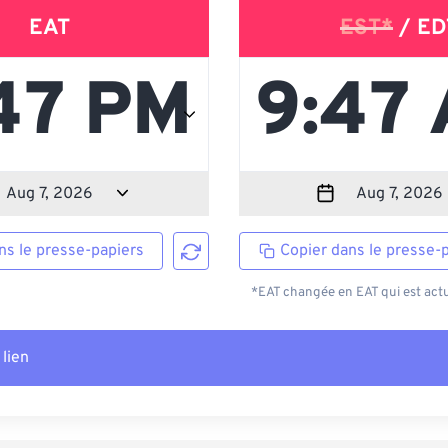
EAT
EST*
/ ED
ns le presse-papiers
Copier dans le presse-
*EAT changée en EAT qui est actu
 lien