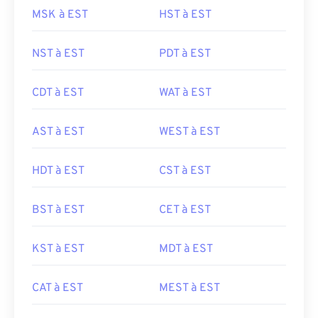
MSK à EST
HST à EST
NST à EST
PDT à EST
CDT à EST
WAT à EST
AST à EST
WEST à EST
HDT à EST
CST à EST
BST à EST
CET à EST
KST à EST
MDT à EST
CAT à EST
MEST à EST