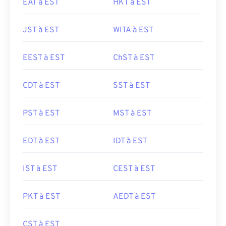
EAT à EST
HKT à EST
JST à EST
WITA à EST
EEST à EST
ChST à EST
CDT à EST
SST à EST
PST à EST
MST à EST
EDT à EST
IDT à EST
IST à EST
CEST à EST
PKT à EST
AEDT à EST
CST à EST