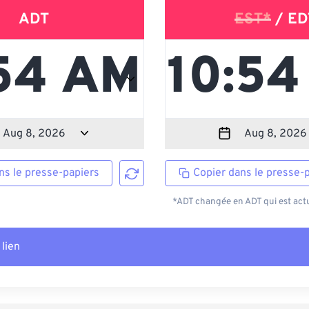
ADT
EST*
/ ED
ns le presse-papiers
Copier dans le presse-
*ADT changée en ADT qui est actu
 lien