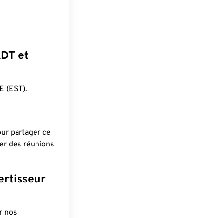
ADT et
 (EST).
pour partager ce
ier des réunions
ertisseur
r nos