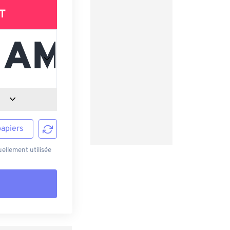
T
papiers
ellement utilisée