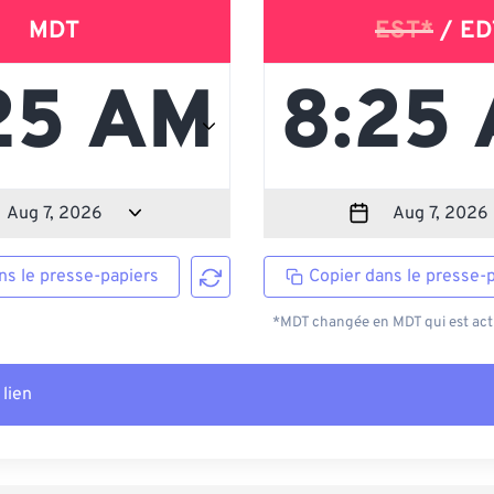
MDT
EST*
/ ED
ns le presse-papiers
Copier dans le presse-
*MDT changée en MDT qui est actu
 lien