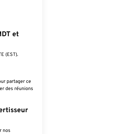
MDT et
E (EST).
pour partager ce
ier des réunions
ertisseur
r nos