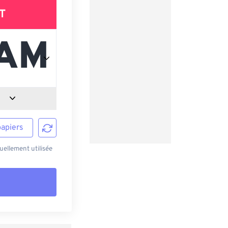
T
papiers
ellement utilisée