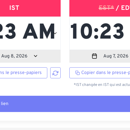
IST
EST*
/ ED
ns le presse-papiers
Copier dans le presse-
*IST changée en IST qui est actu
 lien