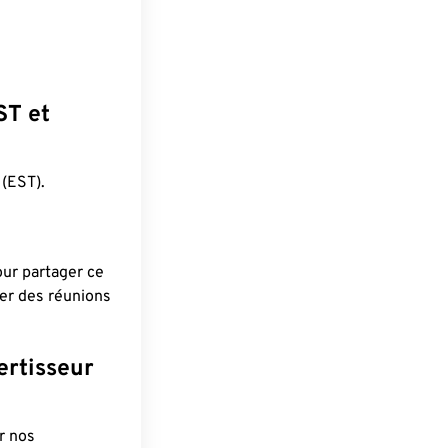
ST et
(EST).
pour partager ce
ier des réunions
ertisseur
r nos