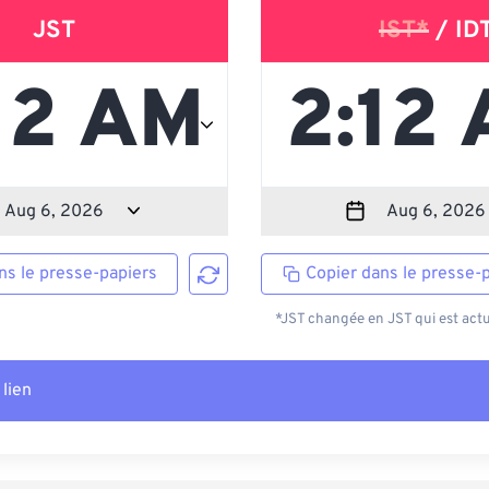
JST
IST*
/ ID
ns le presse-papiers
Copier dans le presse-
*JST changée en JST qui est actu
 lien