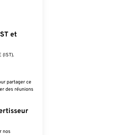
JST et
(IST).
pour partager ce
ier des réunions
ertisseur
r nos