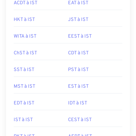
ACDT à IST
EAT à IST
HKT à IST
JST à IST
WITA à IST
EEST à IST
ChST à IST
CDT à IST
SST à IST
PST à IST
MST à IST
EST à IST
EDT à IST
IDT à IST
IST à IST
CEST à IST