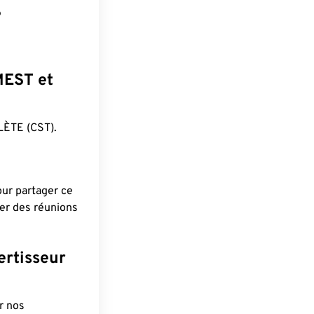
?
 MEST et
ÈTE (CST).
pour partager ce
ier des réunions
ertisseur
r nos