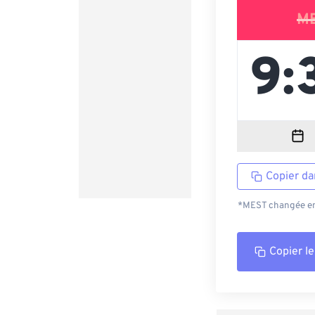
M
Copier da
*MEST changée en 
Copier le