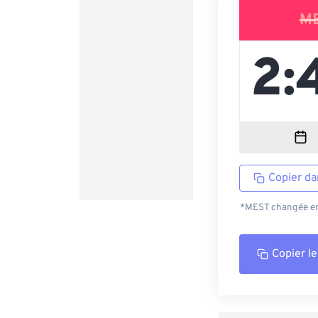
M
Copier da
*MEST changée en 
Copier le