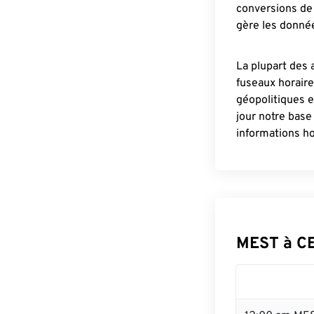
conversions de 
gère les donnée
La plupart des 
fuseaux horair
géopolitiques 
jour notre base
informations ho
MEST à C