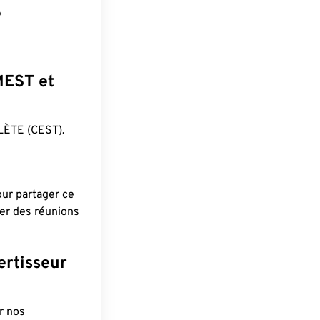
?
 MEST et
ÈTE (CEST).
pour partager ce
ier des réunions
ertisseur
r nos