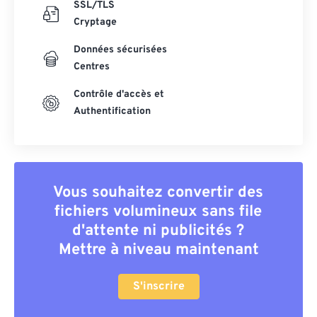
SSL/TLS
Cryptage
Données sécurisées
Centres
Contrôle d'accès et
Authentification
Vous souhaitez convertir des
fichiers volumineux sans file
d'attente ni publicités ?
Mettre à niveau maintenant
S'inscrire