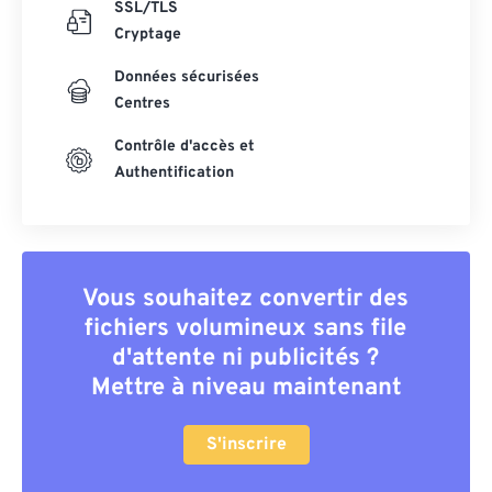
SSL/TLS
Cryptage
Données sécurisées
Centres
Contrôle d'accès et
Authentification
Vous souhaitez convertir des
fichiers volumineux sans file
d'attente ni publicités ?
Mettre à niveau maintenant
S'inscrire