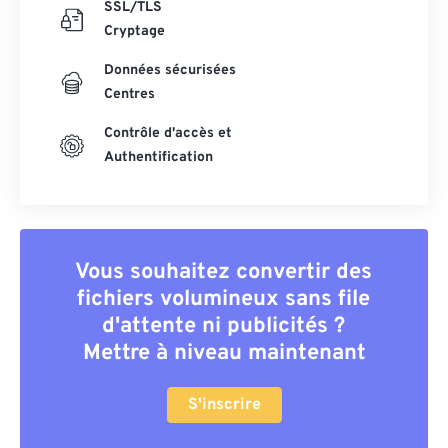
SSL/TLS
Cryptage
Données sécurisées
Centres
Contrôle d'accès et
Authentification
Vous souhaitez convertir des
fichiers volumineux sans file
d'attente ni publicités ?
Mettre à niveau maintenant
S'inscrire