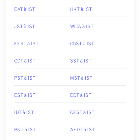
EAT à IST
HKT à IST
JST à IST
WITA à IST
EEST à IST
ChST à IST
CDT à IST
SST à IST
PST à IST
MST à IST
EST à IST
EDT à IST
IDT à IST
CEST à IST
PKT à IST
AEDT à IST