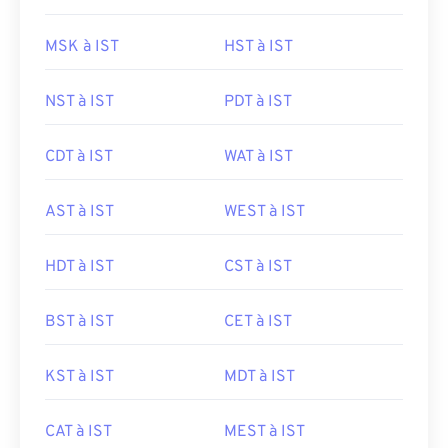
MSK à IST
HST à IST
NST à IST
PDT à IST
CDT à IST
WAT à IST
AST à IST
WEST à IST
HDT à IST
CST à IST
BST à IST
CET à IST
KST à IST
MDT à IST
CAT à IST
MEST à IST