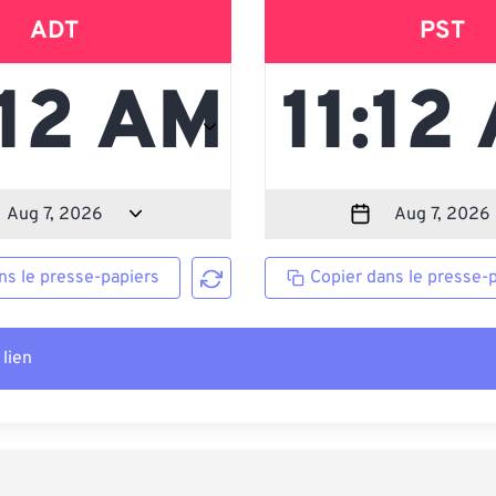
ADT
PST
ns le presse-papiers
Copier dans le presse-
 lien