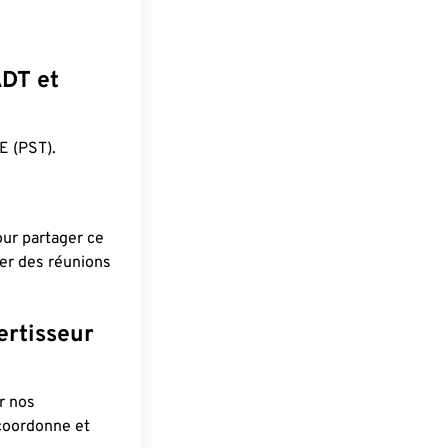
ADT et
 (PST).
pour partager ce
ier des réunions
ertisseur
r nos
 coordonne et