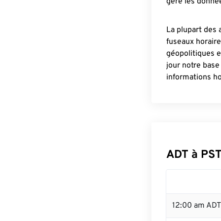
gère les donnée
La plupart des 
fuseaux horair
géopolitiques 
jour notre base
informations ho
ADT à PST
12:00 am ADT 