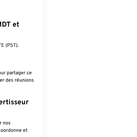
MDT et
E (PST).
pour partager ce
ier des réunions
ertisseur
r nos
 coordonne et