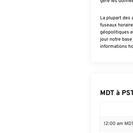
gère les donnée
La plupart des 
fuseaux horair
géopolitiques 
jour notre base
informations ho
MDT à PS
12:00 am MDT