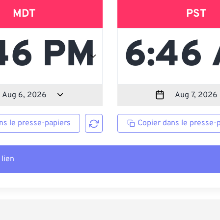
MDT
PST
ns le presse-papiers
Copier dans le presse-
 lien