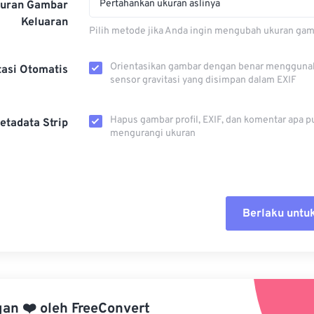
Pertahankan ukuran aslinya
kuran Gambar
Keluaran
Pilih metode jika Anda ingin mengubah ukuran gam
Orientasikan gambar dengan benar mengguna
tasi Otomatis
sensor gravitasi yang disimpan dalam EXIF
Hapus gambar profil, EXIF, dan komentar apa p
etadata Strip
mengurangi ukuran
Berlaku untu
Setel ul
Terapkan
gan
❤️
oleh
FreeConvert