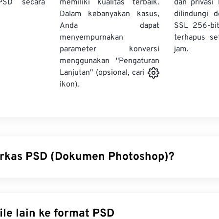
PSD secara
memiliki kualitas terbaik.
dan privasi
Dalam kebanyakan kasus,
dilindungi 
Anda dapat
SSL 256-bi
menyempurnakan
terhapus se
parameter konversi
jam.
menggunakan "Pengaturan
Lanjutan" (opsional, cari
ikon).
erkas PSD (Dokumen Photoshop)?
shop (PSD) adalah jenis berkas bawaan untuk
Adobe Photosh
 grafis yang canggih dan kompleks. PSD dapat menyimpan ga
leks lapisan,
jalur vektor
, objek, filter, dan lainnya, semuanya
Konversi file lain ke format PSD