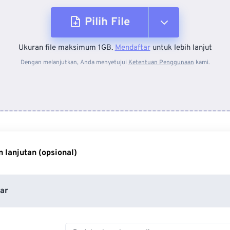
Pilih File
Ukuran file maksimum 1GB.
Mendaftar
untuk lebih lanjut
Dari Perangkat
Dengan melanjutkan, Anda menyetujui
Ketentuan Penggunaan
kami.
Dari Dropbox
Dari Google Drive
 lanjutan (opsional)
Dari OneDrive
ar
Dari Url