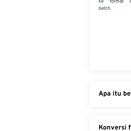
ke format 
batch.
Apa itu b
Dokumen Photo
program desain
rangkaian komp