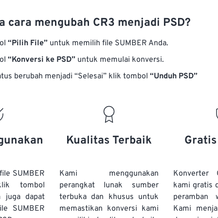
a cara mengubah CR3 menjadi PSD?
bol
“Pilih File”
untuk memilih file SUMBER Anda.
bol
“Konversi ke PSD”
untuk memulai konversi.
atus berubah menjadi “Selesai” klik tombol
“Unduh PSD”
gunakan
Kualitas Terbaik
Grati
file SUMBER
Kami menggunakan
Konverter
lik tombol
perangkat lunak sumber
kami gratis 
a juga dapat
terbuka dan khusus untuk
peramban 
file SUMBER
memastikan konversi kami
Kami menj