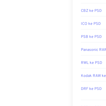
Rilis Awal:
19 F
Tautan yang b
CBZ ke PSD
https://www.li
ICO ke PSD
PSB ke PSD
Panasonic RA
RWL ke PSD
Kodak RAW ke
DRF ke PSD