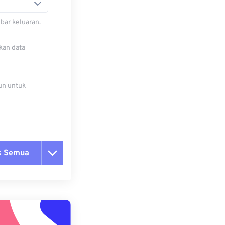
bar keluaran.
kan data
un untuk
k Semua
ang semua opsi
 dari Preset