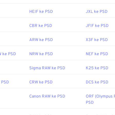
ebruari 1990
erguna:
HEIF ke PSD
JXL ke PSD
fewire.com/psd-file-2622194
CBR ke PSD
JFIF ke PSD
ARW ke PSD
X3F ke PSD
W ke PSD
NRW ke PSD
NEF ke PSD
Sigma RAW ke PSD
K25 ke PSD
 PSD
CRW ke PSD
DCS ke PSD
Canon RAW ke PSD
ORF (Olympus 
PSD