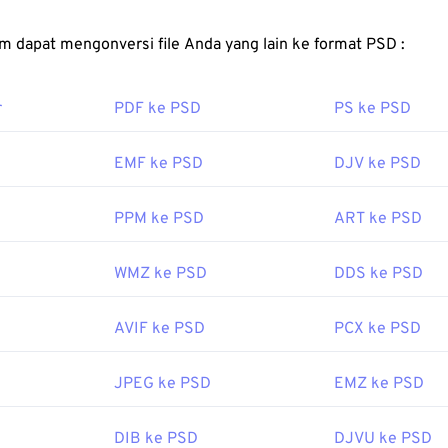
emungkinkan pengguna untuk melakukan pengeditan yang deta
komponen gambar atau desain grafis, sekaligus mempertahan
FreeConvert.com dapat mengonversi file Anda yang lain ke format PSD :
ormat yang mudah diakses. Salah satu kekurangan PSD adalah
sulit digunakan.
r
PDF ke PSD
PS ke PSD
a cara membuka berkas PSD?
op adalah program yang paling umum digunakan untuk membu
EMF ke PSD
DJV ke PSD
tis untuk produk Adobe adalah GNU Image Manipulation Program
PPM ke PSD
ART ke PSD
WMZ ke PSD
DDS ke PSD
berkas PSD yang besar, berkas tersebut tidak mudah dipindah
 Untuk mengatasi hal ini, PSD sering dikonversi ke format ber
ata. Umumnya, konversi dilakukan
ke JPEG
, yang menawark
AVIF ke PSD
PCX ke PSD
G
, yang menawarkan
kompresi lossless
.
JPEG ke PSD
EMZ ke PSD
oleh:
Adobe Inc.
DIB ke PSD
DJVU ke PSD