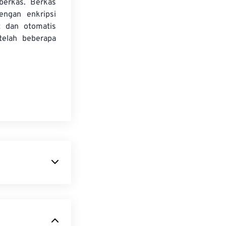
 berkas. Berkas
dengan enkripsi
t dan otomatis
telah beberapa
op
, sebuah
mbar beserta
 dalam satu