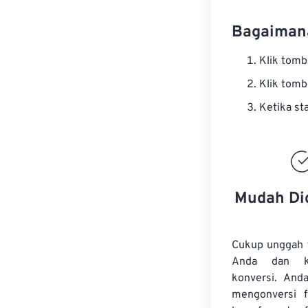
Bagaiman
Klik tom
Klik tom
Ketika st
Mudah Di
Cukup unggah 
Anda dan k
konversi. And
mengonversi