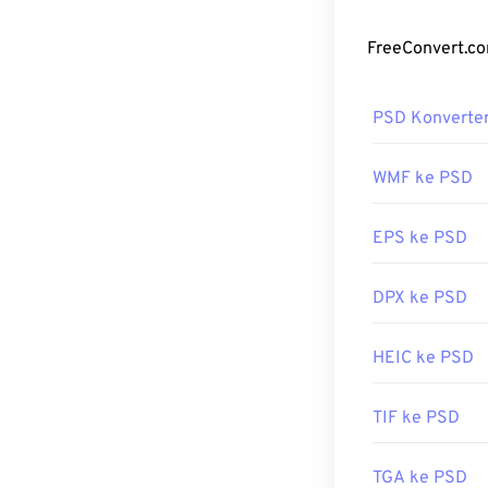
berkas! PSD m
masing-masing 
berkas dalam f
yang besar dan 
PSD Konverte
Bagaiman
Adobe Photosh
WMF ke PSD
Alternatif gra
sebagai
GIMP
.
EPS ke PSD
DPX ke PSD
Karena ukuran 
atau dibagikan.
mengompresi d
HEIC ke PSD
lossy
, atau
PN
TIF ke PSD
Dikembangkan 
TGA ke PSD