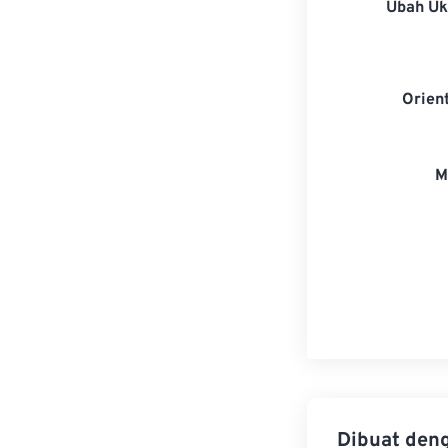
Ubah U
Orien
M
Dibuat den