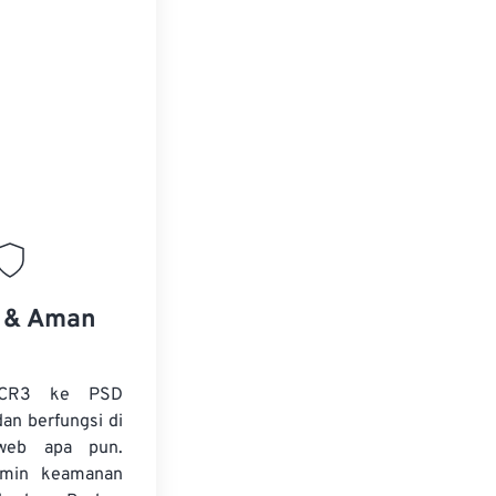
s & Aman
 CR3 ke PSD
dan berfungsi di
web apa pun.
amin keamanan