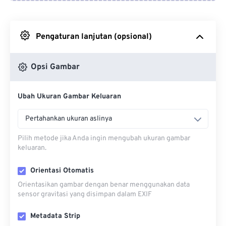
Dari Google Drive
Pengaturan lanjutan (opsional)
Dari OneDrive
Opsi Gambar
Dari Url
Ubah Ukuran Gambar Keluaran
Pertahankan ukuran aslinya
Pilih metode jika Anda ingin mengubah ukuran gambar
keluaran.
Orientasi Otomatis
Orientasikan gambar dengan benar menggunakan data
sensor gravitasi yang disimpan dalam EXIF
Metadata Strip