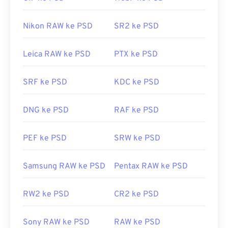
platform. Karena DCR adalah berkas bitmap
Adobe Photoshop adalah program yang paling
mentah, berkas ini mudah dikonversi ke format
umum digunakan untuk membuka berkas PSD.
Nikon RAW ke PSD
SR2 ke PSD
berkas yang lebih umum. Namun, dalam
Alternatif gratis untuk produk Adobe adalah GNU
kebanyakan kasus, berkas ini cukup dikonversi ke
Image Manipulation Program, atau dikenal sebagai
Leica RAW ke PSD
PTX ke PSD
JPEG (
DCR ke JPG
).
GIMP
.
Dikembangkan oleh:
Kodak
SRF ke PSD
KDC ke PSD
Rilis Awal:
1991
Karena ukuran berkas PSD yang besar, berkas
tersebut tidak mudah dipindahkan, disimpan, atau
DNG ke PSD
RAF ke PSD
dibagikan. Untuk mengatasi hal ini, PSD sering
dikonversi ke format berkas yang dapat
PEF ke PSD
SRW ke PSD
mengompresi data. Umumnya, konversi dilakukan
ke JPEG
, yang menawarkan
kompresi lossy
, atau
Samsung RAW ke PSD
Pentax RAW ke PSD
PNG
, yang menawarkan
kompresi lossless
.
RW2 ke PSD
CR2 ke PSD
Dikembangkan oleh:
Adobe Inc.
Sony RAW ke PSD
RAW ke PSD
Rilis Awal:
19 Februari 1990