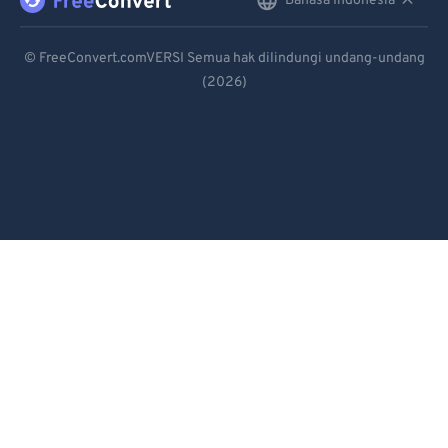
Bahasa Indonesia
English
Deutsch
© FreeConvert.comVERSI Semua hak dilindungi undang-undang
(2026)
Español
Français
Português
Italiano
Dutch
日本語
简体中文
繁體中文
한국어