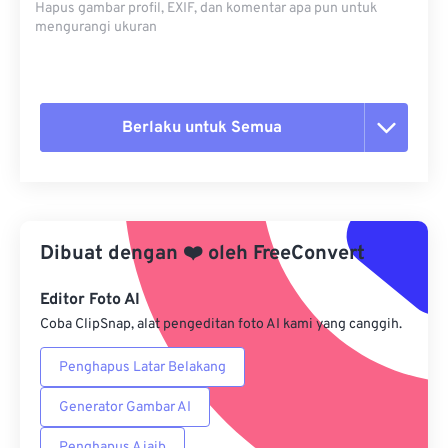
Hapus gambar profil, EXIF, dan komentar apa pun untuk
mengurangi ukuran
Berlaku untuk Semua
Setel ulang semua opsi
Terapkan dari Preset
Dibuat dengan
❤️
oleh
FreeConvert
Simpan sebagai Preset
Editor Foto AI
Coba ClipSnap, alat pengeditan foto AI kami yang canggih.
Penghapus Latar Belakang
Generator Gambar AI
Penghapus Ajaib