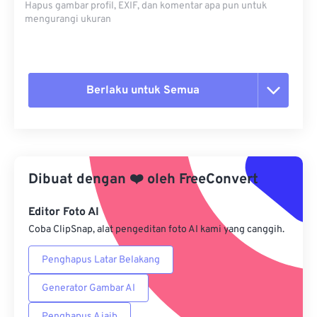
Hapus gambar profil, EXIF, dan komentar apa pun untuk
mengurangi ukuran
Berlaku untuk Semua
Setel ulang semua opsi
Terapkan dari Preset
Dibuat dengan
❤️
oleh
FreeConvert
Simpan sebagai Preset
Editor Foto AI
Coba ClipSnap, alat pengeditan foto AI kami yang canggih.
Penghapus Latar Belakang
Generator Gambar AI
Penghapus Ajaib