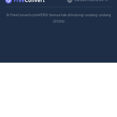
Bahasa Indonesia
English
Deutsch
© FreeConvert.comVERSI Semua hak dilindungi undang-undang
(2026)
Español
Français
Português
Italiano
Dutch
日本語
简体中文
繁體中文
한국어