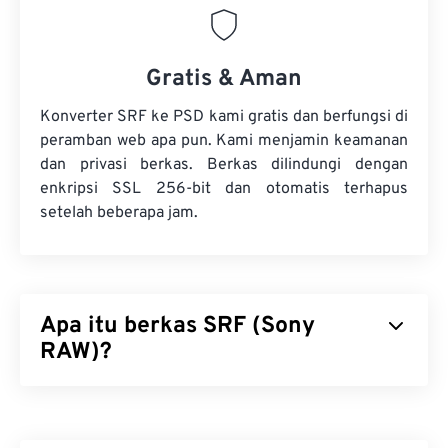
Gratis & Aman
Konverter SRF ke PSD kami gratis dan berfungsi di
peramban web apa pun. Kami menjamin keamanan
dan privasi berkas. Berkas dilindungi dengan
enkripsi SSL 256-bit dan otomatis terhapus
setelah beberapa jam.
Apa itu berkas SRF (Sony
RAW)?
Sony RAW (SRF) adalah berkas gambar mentah
yang dihasilkan oleh kamera
Sony DSC-F828
atau
DSC-R1
, yang menyimpan data gambar mentah,