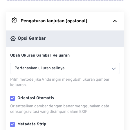
Dari Google Drive
Pengaturan lanjutan (opsional)
Dari OneDrive
Opsi Gambar
Dari Url
Ubah Ukuran Gambar Keluaran
Pertahankan ukuran aslinya
Pilih metode jika Anda ingin mengubah ukuran gambar
keluaran.
Orientasi Otomatis
Orientasikan gambar dengan benar menggunakan data
sensor gravitasi yang disimpan dalam EXIF
Metadata Strip