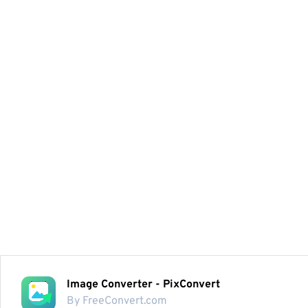
Image Converter - PixConvert
By FreeConvert.com