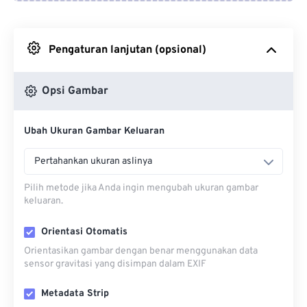
Dari Google Drive
Pengaturan lanjutan (opsional)
Dari OneDrive
Opsi Gambar
Dari Url
Ubah Ukuran Gambar Keluaran
Pertahankan ukuran aslinya
Pilih metode jika Anda ingin mengubah ukuran gambar
keluaran.
Orientasi Otomatis
Orientasikan gambar dengan benar menggunakan data
sensor gravitasi yang disimpan dalam EXIF
Metadata Strip