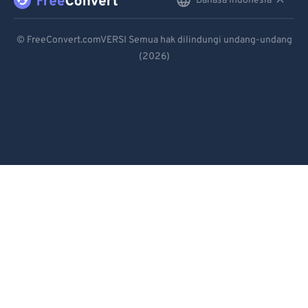
Bahasa Indonesia
English
Deutsch
© FreeConvert.comVERSI Semua hak dilindungi undang-undang
(2026)
Español
Français
Português
Italiano
Dutch
日本語
简体中文
繁體中文
한국어