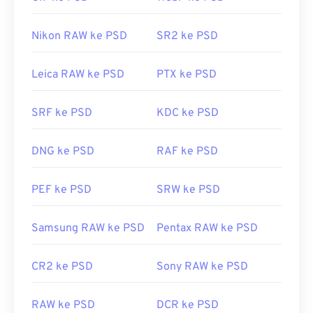
Windows,
LUMIX RAW Codec
kompatibel dengan
Adobe Photoshop adalah program yang paling
penampil ini.
umum digunakan untuk membuka berkas PSD.
Nikon RAW ke PSD
SR2 ke PSD
Dikembangkan oleh:
Panasonic
Alternatif gratis untuk produk Adobe adalah GNU
Image Manipulation Program, atau dikenal sebagai
Rilis Awal:
Mei 2014
Leica RAW ke PSD
PTX ke PSD
GIMP
.
SRF ke PSD
KDC ke PSD
Karena ukuran berkas PSD yang besar, berkas
tersebut tidak mudah dipindahkan, disimpan, atau
DNG ke PSD
RAF ke PSD
dibagikan. Untuk mengatasi hal ini, PSD sering
dikonversi ke format berkas yang dapat
PEF ke PSD
SRW ke PSD
mengompresi data. Umumnya, konversi dilakukan
ke JPEG
, yang menawarkan
kompresi lossy
, atau
Samsung RAW ke PSD
Pentax RAW ke PSD
PNG
, yang menawarkan
kompresi lossless
.
CR2 ke PSD
Sony RAW ke PSD
Dikembangkan oleh:
Adobe Inc.
RAW ke PSD
DCR ke PSD
Rilis Awal:
19 Februari 1990