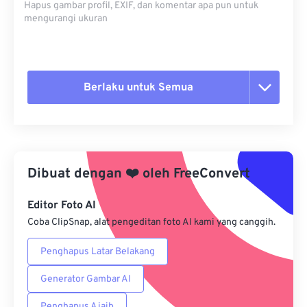
Hapus gambar profil, EXIF, dan komentar apa pun untuk
mengurangi ukuran
Berlaku untuk Semua
Setel ulang semua opsi
Terapkan dari Preset
Dibuat dengan
❤️
oleh
FreeConvert
Simpan sebagai Preset
Editor Foto AI
Coba ClipSnap, alat pengeditan foto AI kami yang canggih.
Penghapus Latar Belakang
Generator Gambar AI
Penghapus Ajaib