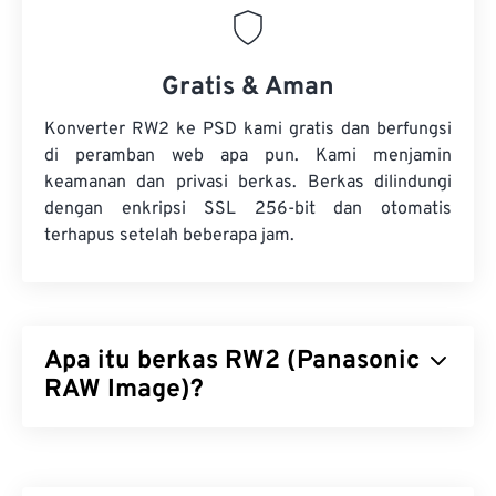
Gratis & Aman
Konverter RW2 ke PSD kami gratis dan berfungsi
di peramban web apa pun. Kami menjamin
keamanan dan privasi berkas. Berkas dilindungi
dengan enkripsi SSL 256-bit dan otomatis
terhapus setelah beberapa jam.
Apa itu berkas RW2 (Panasonic
RAW Image)?
Panasonic RAW Image (RW2) adalah gambar
mentah
yang diambil oleh kamera
Panasonic Lumix
. Berkas RAW, seperti RW2 (dan
lainnya
), memberi