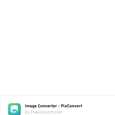
Image Converter - PixConvert
By FreeConvert.com