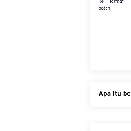
ke format 
batch.
Apa itu b
Encapsulated Po
grafik untuk 
yang menampilk