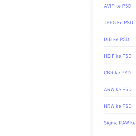
mengompresi d
AVIF ke PSD
Rilis Awal:
199
lossy
, atau
PN
JPEG ke PSD
Dikembangkan 
DIB ke PSD
Rilis Awal:
19 F
Tautan yang b
HEIF ke PSD
https://www.li
CBR ke PSD
ARW ke PSD
NRW ke PSD
Sigma RAW ke