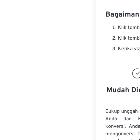
Bagaiman
Klik tom
Klik tom
Ketika st
Mudah Di
Cukup unggah 
Anda dan k
konversi. And
mengonversi