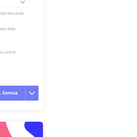
bar keluaran.
kan data
un untuk
k Semua
ang semua opsi
 dari Preset