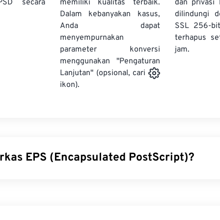
PSD secara
memiliki kualitas terbaik.
dan privasi
Dalam kebanyakan kasus,
dilindungi 
Anda dapat
SSL 256-bi
menyempurnakan
terhapus se
parameter konversi
jam.
menggunakan "Pengaturan
Lanjutan" (opsional, cari
ikon).
erkas EPS (Encapsulated PostScript)?
stScript (EPS) adalah format berkas yang berisi instruksi ber
menggambar gambar
vektor
. Berkas EPS juga berisi gambar ter
an tampilan akhir gambar, sehingga pengguna dapat melihat p