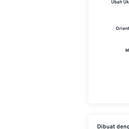
Ubah U
Orien
M
Dibuat den