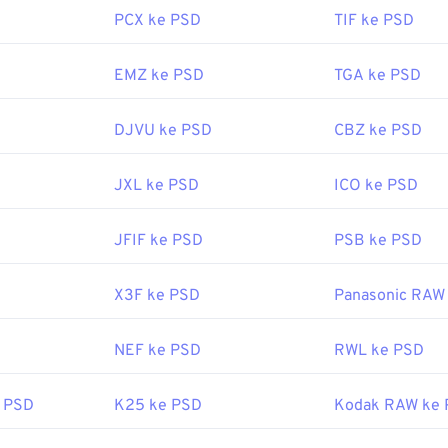
ata. Umumnya, konversi dilakukan
ke JPEG
, yang menawark
PCX ke PSD
TIF ke PSD
2
G
, yang menawarkan
kompresi lossless
.
EMZ ke PSD
TGA ke PSD
oleh:
Adobe Inc.
DJVU ke PSD
CBZ ke PSD
ebruari 1990
erguna:
JXL ke PSD
ICO ke PSD
fewire.com/psd-file-2622194
JFIF ke PSD
PSB ke PSD
X3F ke PSD
Panasonic RAW
NEF ke PSD
RWL ke PSD
 PSD
K25 ke PSD
Kodak RAW ke