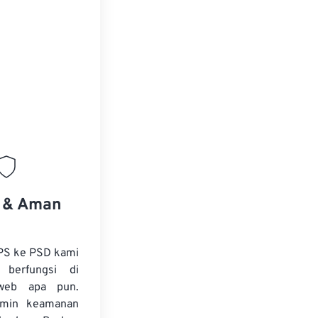
s & Aman
PS ke PSD kami
 berfungsi di
web apa pun.
amin keamanan