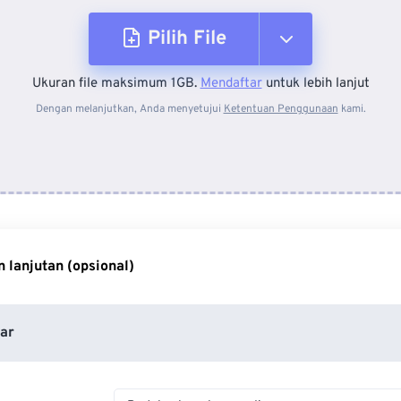
Pilih File
Ukuran file maksimum 1GB.
Mendaftar
untuk lebih lanjut
Dari Perangkat
Dengan melanjutkan, Anda menyetujui
Ketentuan Penggunaan
kami.
Dari Dropbox
Dari Google Drive
 lanjutan (opsional)
Dari OneDrive
ar
Dari Url