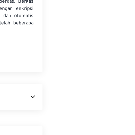
 berkas. Berkas
dengan enkripsi
t dan otomatis
telah beberapa
basis teks dan
enkapsulasi
ratinjau