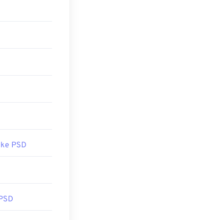
an
kompresi
 ke PSD
 PSD