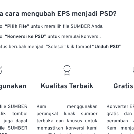
a cara mengubah EPS menjadi PSD?
bol
“Pilih File”
untuk memilih file SUMBER Anda.
bol
“Konversi ke PSD”
untuk memulai konversi.
atus berubah menjadi “Selesai” klik tombol
“Unduh PSD”
gunakan
Kualitas Terbaik
Grati
file SUMBER
Kami menggunakan
Konverter E
lik tombol
perangkat lunak sumber
gratis dan
a juga dapat
terbuka dan khusus untuk
peramban 
file SUMBER
memastikan konversi kami
Kami menj