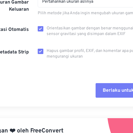
Pertahankan ukuran aslinya
kuran Gambar
Keluaran
Pilih metode jika Anda ingin mengubah ukuran gam
Orientasikan gambar dengan benar mengguna
tasi Otomatis
sensor gravitasi yang disimpan dalam EXIF
Hapus gambar profil, EXIF, dan komentar apa p
etadata Strip
mengurangi ukuran
Berlaku untu
Setel ul
Terapkan
gan
❤️
oleh
FreeConvert