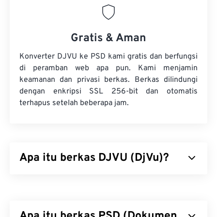
Gratis & Aman
Konverter DJVU ke PSD kami gratis dan berfungsi
di peramban web apa pun. Kami menjamin
keamanan dan privasi berkas. Berkas dilindungi
dengan enkripsi SSL 256-bit dan otomatis
terhapus setelah beberapa jam.
Apa itu berkas DJVU (DjVu)?
DjVu, diucapkan déjà vu, adalah jenis berkas yang
menawarkan kompresi kuat untuk gambar
beresolusi tinggi. Meskipun serupa dengan jenis
Apa itu berkas PSD (Dokumen
berkas
TIFF
dan
PDF
, DjVu menawarkan kompresi