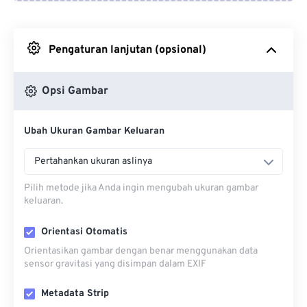
Dari Google Drive
Pengaturan lanjutan (opsional)
Dari OneDrive
Opsi Gambar
Dari Url
Ubah Ukuran Gambar Keluaran
Pertahankan ukuran aslinya
Pilih metode jika Anda ingin mengubah ukuran gambar
keluaran.
Orientasi Otomatis
Orientasikan gambar dengan benar menggunakan data
sensor gravitasi yang disimpan dalam EXIF
Metadata Strip