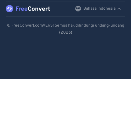
Bahasa Indonesia
English
Deutsch
© FreeConvert.comVERSI Semua hak dilindungi undang-undang
(2026)
Español
Français
Português
Italiano
Dutch
日本語
简体中文
繁體中文
한국어