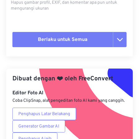
Hapus gambar profil, EXIF, dan komentar apa pun untuk
mengurangi ukuran
Berlaku untuk Semua
Setel ulang semua opsi
Terapkan dari Preset
Dibuat dengan
❤️
oleh
FreeConvert
Simpan sebagai Preset
Editor Foto AI
Coba ClipSnap, alat pengeditan foto AI kami yang canggih.
Penghapus Latar Belakang
Generator Gambar AI
Penghapus Ajaib