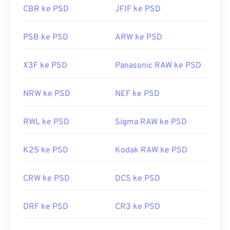
CBR ke PSD
JFIF ke PSD
https://www.lifewire.com/file-djvu-2620674
https://www.lifewire.com/psd-file-2622194
https://filext.com/ekstensi-file/DJVU
PSB ke PSD
ARW ke PSD
X3F ke PSD
Panasonic RAW ke PSD
NRW ke PSD
NEF ke PSD
RWL ke PSD
Sigma RAW ke PSD
K25 ke PSD
Kodak RAW ke PSD
CRW ke PSD
DCS ke PSD
DRF ke PSD
CR3 ke PSD