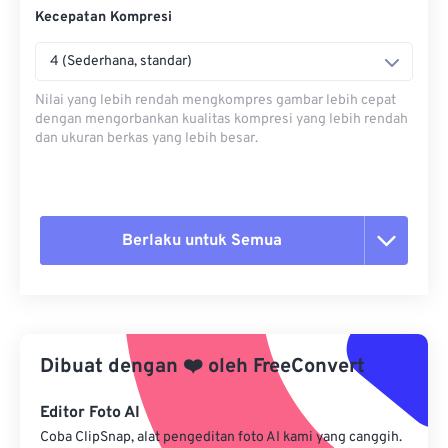
Kecepatan Kompresi
4 (Sederhana, standar)
Nilai yang lebih rendah mengkompres gambar lebih cepat
dengan mengorbankan kualitas kompresi yang lebih rendah
dan ukuran berkas yang lebih besar.
Berlaku untuk Semua
Setel ulang semua opsi
Terapkan dari Preset
Dibuat dengan
❤️
oleh
FreeConvert
Simpan sebagai Preset
Editor Foto AI
Coba ClipSnap, alat pengeditan foto AI kami yang canggih.