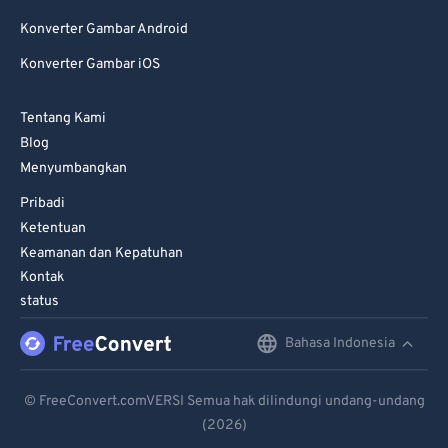
Konverter Gambar Android
Konverter Gambar iOS
Tentang Kami
Blog
Menyumbangkan
Pribadi
Ketentuan
Keamanan dan Kepatuhan
Kontak
status
Bahasa Indonesia
English
Deutsch
© FreeConvert.comVERSI Semua hak dilindungi undang-undang
(2026)
Español