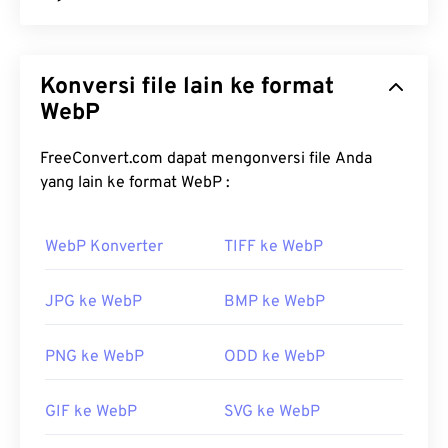
WebP adalah jenis berkas sumber terbuka yang
menggunakan
kompresi prediktif
untuk
Konversi file lain ke format
menghasilkan gambar yang ideal untuk halaman
web dan aplikasi seluler. Gambar WebP berukuran
WebP
hingga 30 persen lebih kecil daripada berkas
JPEG
(JPG)
dan
Portable Network Graphics (PNG)
,
FreeConvert.com dapat mengonversi file Anda
dengan kualitas visual yang serupa. Gambar WebP
yang lain ke format WebP :
dimuat dengan cepat di halaman web dan aplikasi
seluler.
WebP Konverter
TIFF ke WebP
Bagaimana cara membuka berkas
WebP?
JPG ke WebP
BMP ke WebP
Program default untuk membuka WebP adalah
PNG ke WebP
ODD ke WebP
Google Chrome (Chrome)
, yang berfungsi di
berbagai platform. Berkas WebP juga terbuka
GIF ke WebP
SVG ke WebP
otomatis di
GIMP
dan
Microsoft Paint
. Selain
Chrome, semua peramban web lain mendukung