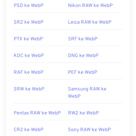
format WebP.
PSD ke WebP
Nikon RAW ke WebP
Alternatif penampil gratis yang bisa dicoba adalah
SR2 ke WebP
Leica RAW ke WebP
Pixelmator
dan
Photopea
. Coba juga
Corel
PaintShop Pro
. Sebelum menggunakan
IrfanView
,
Windows Photo Viewer
, dan
Adobe Photoshop
,
PTX ke WebP
SRF ke WebP
pastikan Anda telah memasang plugin untuk
membuka WebP.
KDC ke WebP
DNG ke WebP
Dikembangkan oleh:
Google
Rilis Awal:
RAF ke WebP
September 2010
PEF ke WebP
Tautan yang berguna:
SRW ke WebP
Samsung RAW ke
Artikel Pengembang Google tentang kompresi
WebP
WebP
Alat WebP Terkait:
Pentax RAW ke WebP
RW2 ke WebP
Gunakan
Pemilih Warna
kami untuk memilih warna
dari gambar WebP
CR2 ke WebP
Sony RAW ke WebP