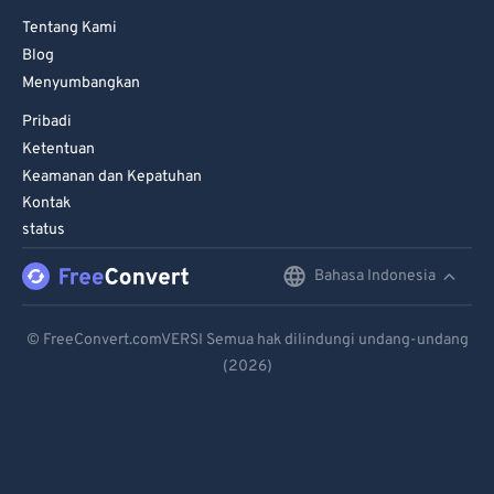
Tentang Kami
Blog
Menyumbangkan
Pribadi
Ketentuan
Keamanan dan Kepatuhan
Kontak
status
Bahasa Indonesia
English
Deutsch
© FreeConvert.comVERSI Semua hak dilindungi undang-undang
(2026)
Español
Français
Português