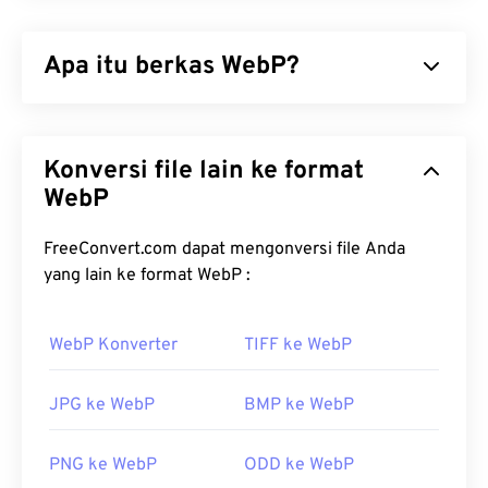
Apa itu berkas WebP?
WebP adalah jenis berkas sumber terbuka yang
menggunakan
kompresi prediktif
untuk
Konversi file lain ke format
menghasilkan gambar yang ideal untuk halaman
web dan aplikasi seluler. Gambar WebP berukuran
WebP
hingga 30 persen lebih kecil daripada berkas
JPEG
(JPG)
dan
Portable Network Graphics (PNG)
,
FreeConvert.com dapat mengonversi file Anda
dengan kualitas visual yang serupa. Gambar WebP
yang lain ke format WebP :
dimuat dengan cepat di halaman web dan aplikasi
seluler.
WebP Konverter
TIFF ke WebP
Bagaimana cara membuka berkas
WebP?
JPG ke WebP
BMP ke WebP
Program default untuk membuka WebP adalah
PNG ke WebP
ODD ke WebP
Google Chrome (Chrome)
, yang berfungsi di