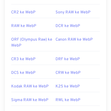
Gunakan
Pemilih Warna
kami untuk memilih warna
dari gambar WebP
CR2 ke WebP
Sony RAW ke WebP
RAW ke WebP
DCR ke WebP
ORF (Olympus Raw) ke
Canon RAW ke WebP
WebP
CR3 ke WebP
DRF ke WebP
DCS ke WebP
CRW ke WebP
Kodak RAW ke WebP
K25 ke WebP
Sigma RAW ke WebP
RWL ke WebP