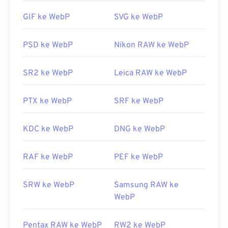
berbagai platform. Berkas WebP juga terbuka
GIF ke WebP
SVG ke WebP
otomatis di
GIMP
dan
Microsoft Paint
. Selain
Chrome, semua peramban web lain mendukung
format WebP.
PSD ke WebP
Nikon RAW ke WebP
Alternatif penampil gratis yang bisa dicoba adalah
SR2 ke WebP
Leica RAW ke WebP
Pixelmator
dan
Photopea
. Coba juga
Corel
PaintShop Pro
. Sebelum menggunakan
IrfanView
,
Windows Photo Viewer
, dan
Adobe Photoshop
,
PTX ke WebP
SRF ke WebP
pastikan Anda telah memasang plugin untuk
membuka WebP.
KDC ke WebP
DNG ke WebP
Dikembangkan oleh:
Google
Rilis Awal:
RAF ke WebP
September 2010
PEF ke WebP
Tautan yang berguna:
SRW ke WebP
Samsung RAW ke
Artikel Pengembang Google tentang kompresi
WebP
WebP
Alat WebP Terkait:
Pentax RAW ke WebP
RW2 ke WebP