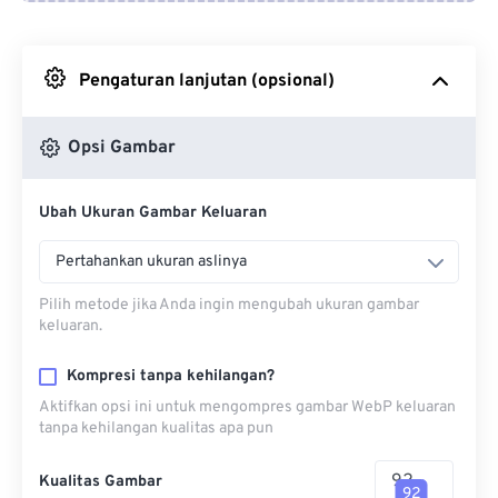
Dari Google Drive
Pengaturan lanjutan (opsional)
Dari OneDrive
Opsi Gambar
Dari Url
Ubah Ukuran Gambar Keluaran
Pertahankan ukuran aslinya
Pilih metode jika Anda ingin mengubah ukuran gambar
keluaran.
Kompresi tanpa kehilangan?
Aktifkan opsi ini untuk mengompres gambar WebP keluaran
tanpa kehilangan kualitas apa pun
Kualitas Gambar
92