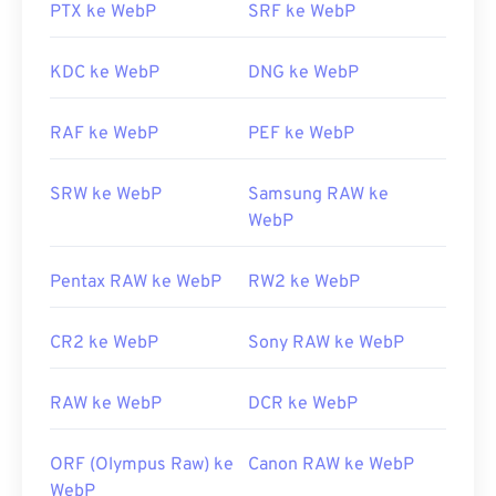
Windows Photo Viewer
, dan
Adobe Photoshop
,
PTX ke WebP
SRF ke WebP
pastikan Anda telah memasang plugin untuk
membuka WebP.
KDC ke WebP
DNG ke WebP
Dikembangkan oleh:
Google
Rilis Awal:
RAF ke WebP
September 2010
PEF ke WebP
Tautan yang berguna:
SRW ke WebP
Samsung RAW ke
Artikel Pengembang Google tentang kompresi
WebP
WebP
Alat WebP Terkait:
Pentax RAW ke WebP
RW2 ke WebP
Gunakan
Pemilih Warna
kami untuk memilih warna
dari gambar WebP
CR2 ke WebP
Sony RAW ke WebP
RAW ke WebP
DCR ke WebP
ORF (Olympus Raw) ke
Canon RAW ke WebP
WebP