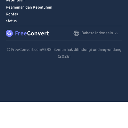
Ketentuan
Keamanan dan Kepatuhan
Kontak
status
Bahasa Indonesia
English
Deutsch
© FreeConvert.comVERSI Semua hak dilindungi undang-undang
(2026)
Español
Français
Português
Italiano
Dutch
日本語
简体中文