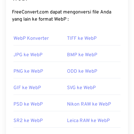
hingga 30 persen lebih kecil daripada berkas
JPEG
(JPG)
dan
Portable Network Graphics (PNG)
,
FreeConvert.com dapat mengonversi file Anda
dengan kualitas visual yang serupa. Gambar WebP
yang lain ke format WebP :
dimuat dengan cepat di halaman web dan aplikasi
seluler.
WebP Konverter
TIFF ke WebP
Bagaimana cara membuka berkas
WebP?
JPG ke WebP
BMP ke WebP
Program default untuk membuka WebP adalah
PNG ke WebP
ODD ke WebP
Google Chrome (Chrome)
, yang berfungsi di
berbagai platform. Berkas WebP juga terbuka
GIF ke WebP
SVG ke WebP
otomatis di
GIMP
dan
Microsoft Paint
. Selain
Chrome, semua peramban web lain mendukung
format WebP.
PSD ke WebP
Nikon RAW ke WebP
Alternatif penampil gratis yang bisa dicoba adalah
SR2 ke WebP
Leica RAW ke WebP
Pixelmator
dan
Photopea
. Coba juga
Corel
PaintShop Pro
. Sebelum menggunakan
IrfanView
,