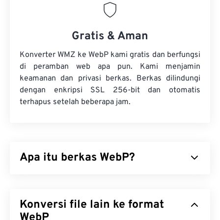
Gratis & Aman
Konverter WMZ ke WebP kami gratis dan berfungsi
di peramban web apa pun. Kami menjamin
keamanan dan privasi berkas. Berkas dilindungi
dengan enkripsi SSL 256-bit dan otomatis
terhapus setelah beberapa jam.
Apa itu berkas WebP?
WebP adalah jenis berkas sumber terbuka yang
menggunakan
kompresi prediktif
untuk
Konversi file lain ke format
menghasilkan gambar yang ideal untuk halaman
web dan aplikasi seluler. Gambar WebP berukuran
WebP