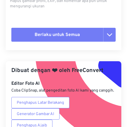
Hapus gambar profil, EXIF, dan komentar apa pun untuk
mengurangi ukuran
Berlaku untuk Semua
Setel ulang semua opsi
Terapkan dari Preset
Dibuat dengan
❤️
oleh
FreeConvert
Simpan sebagai Preset
Editor Foto AI
Coba ClipSnap, alat pengeditan foto AI kami yang canggih.
Penghapus Latar Belakang
Generator Gambar AI
Penghapus Ajaib