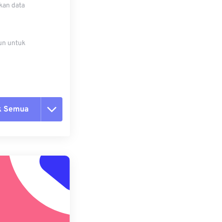
kan data
un untuk
k Semua
ang semua opsi
 dari Preset
ebagai Preset