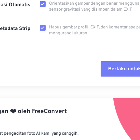
Orientasikan gambar dengan benar mengguna
tasi Otomatis
sensor gravitasi yang disimpan dalam EXIF
Hapus gambar profil, EXIF, dan komentar apa p
etadata Strip
mengurangi ukuran
Berlaku untu
Setel ul
Terapkan
gan
❤️
oleh
FreeConvert
Simpan s
at pengeditan foto AI kami yang canggih.