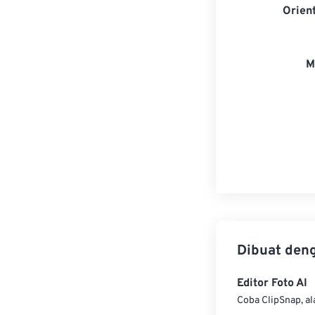
Orien
M
Dibuat den
Editor Foto AI
Coba ClipSnap, al