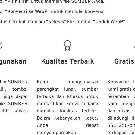
bol
“Pilih File”
untuk memilih file SUMBER Anda.
bol
“Konversi ke WebP”
untuk memulai konversi.
atus berubah menjadi “Selesai” klik tombol
“Unduh WebP”
gunakan
Kualitas Terbaik
Grati
file SUMBER
Kami menggunakan
Konverter
lik tombol
perangkat lunak sumber
kami gratis 
a juga dapat
terbuka dan khusus untuk
peramban 
file SUMBER
memastikan konversi kami
Kami menj
ebP secara
memiliki kualitas terbaik.
dan privasi
Dalam kebanyakan kasus,
dilindungi 
Anda dapat
SSL 256-bi
menyempurnakan
terhapus se