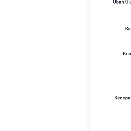
Ubah U
Ko
Kua
Kecepa