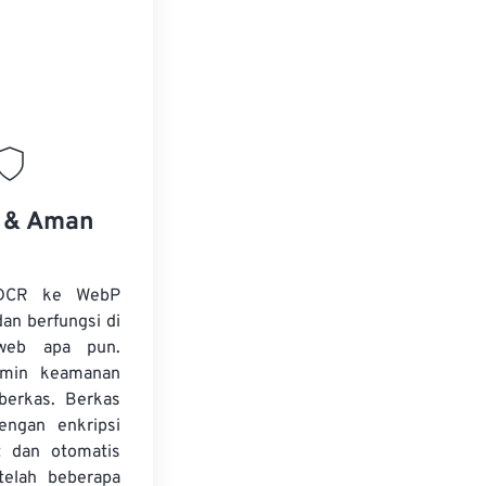
s & Aman
 DCR ke WebP
dan berfungsi di
web apa pun.
amin keamanan
 berkas. Berkas
dengan enkripsi
t dan otomatis
telah beberapa