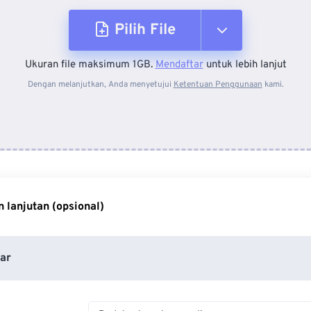
Pilih File
Ukuran file maksimum 1GB.
Mendaftar
untuk lebih lanjut
Dari Perangkat
Dengan melanjutkan, Anda menyetujui
Ketentuan Penggunaan
kami.
Dari Dropbox
Dari Google Drive
 lanjutan (opsional)
Dari OneDrive
ar
Dari Url