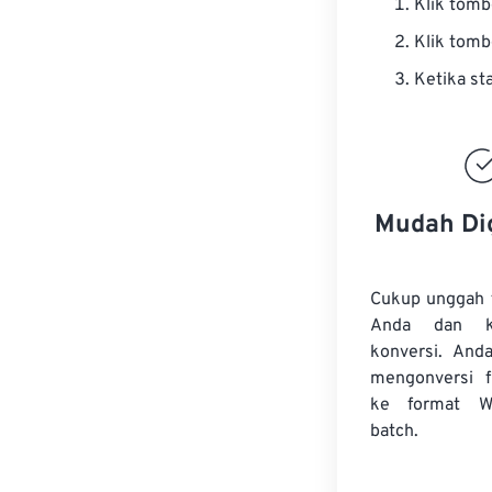
Klik tom
Klik tom
Ketika st
Mudah Di
Cukup unggah 
Anda dan k
konversi. And
mengonversi
ke format W
batch.