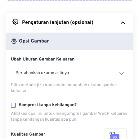
Dari Google Drive
Pengaturan lanjutan (opsional)
Dari OneDrive
Opsi Gambar
Dari Url
Ubah Ukuran Gambar Keluaran
Pertahankan ukuran aslinya
Pilih metode jika Anda ingin mengubah ukuran gambar
keluaran.
Kompresi tanpa kehilangan?
Aktifkan opsi ini untuk mengompres gambar WebP keluaran
tanpa kehilangan kualitas apa pun
Kualitas Gambar
92