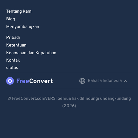
Tentang Kami
Blog
Menyumbangkan
Pribadi
Ketentuan
Keamanan dan Kepatuhan
Kontak
status
Bahasa Indonesia
English
Deutsch
© FreeConvert.comVERSI Semua hak dilindungi undang-undang
(2026)
Español
Français
Português