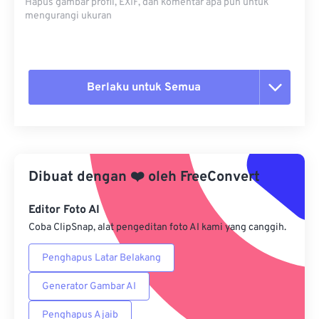
Hapus gambar profil, EXIF, dan komentar apa pun untuk
mengurangi ukuran
Berlaku untuk Semua
Setel ulang semua opsi
Terapkan dari Preset
Dibuat dengan
❤️
oleh
FreeConvert
Simpan sebagai Preset
Editor Foto AI
Coba ClipSnap, alat pengeditan foto AI kami yang canggih.
Penghapus Latar Belakang
Generator Gambar AI
Penghapus Ajaib