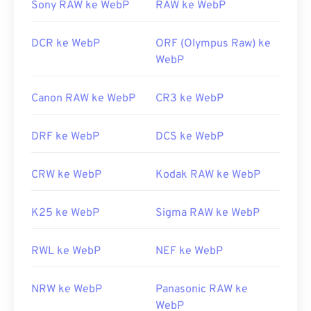
dari gambar WebP
Sony RAW ke WebP
RAW ke WebP
DCR ke WebP
ORF (Olympus Raw) ke
WebP
Canon RAW ke WebP
CR3 ke WebP
DRF ke WebP
DCS ke WebP
CRW ke WebP
Kodak RAW ke WebP
K25 ke WebP
Sigma RAW ke WebP
RWL ke WebP
NEF ke WebP
NRW ke WebP
Panasonic RAW ke
WebP