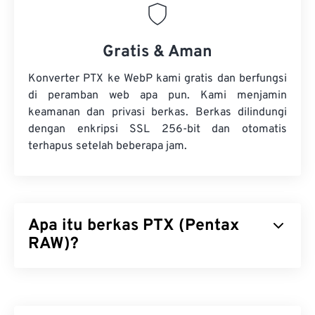
Gratis & Aman
Konverter PTX ke WebP kami gratis dan berfungsi
di peramban web apa pun. Kami menjamin
keamanan dan privasi berkas. Berkas dilindungi
dengan enkripsi SSL 256-bit dan otomatis
terhapus setelah beberapa jam.
Apa itu berkas PTX (Pentax
RAW)?
Pentax RAW (PTX) adalah format berkas gambar
berukuran besar, tanpa diedit, dan tanpa kompresi
yang dihasilkan oleh beberapa
kamera digital