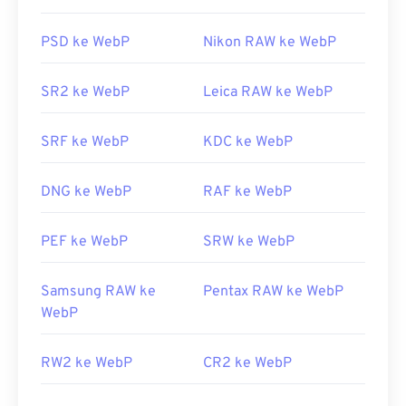
Dikembangkan oleh:
Ricoh Imaging Company, LTD.
Chrome, semua peramban web lain mendukung
format WebP.
PSD ke WebP
Nikon RAW ke WebP
Rilis Awal: 18 September 1992
Alternatif penampil gratis yang bisa dicoba adalah
Selalu gunakan
editor HTML daring
untuk menulis
SR2 ke WebP
Leica RAW ke WebP
Pixelmator
dan
Photopea
. Coba juga
Corel
artikel yang sempurna untuk situs web Anda!
PaintShop Pro
. Sebelum menggunakan
IrfanView
,
Windows Photo Viewer
, dan
Adobe Photoshop
,
SRF ke WebP
KDC ke WebP
pastikan Anda telah memasang plugin untuk
membuka WebP.
DNG ke WebP
RAF ke WebP
Dikembangkan oleh:
Google
Rilis Awal:
PEF ke WebP
September 2010
SRW ke WebP
Tautan yang berguna:
Samsung RAW ke
Pentax RAW ke WebP
Artikel Pengembang Google tentang kompresi
WebP
WebP
Alat WebP Terkait:
RW2 ke WebP
CR2 ke WebP
Gunakan
Pemilih Warna
kami untuk memilih warna