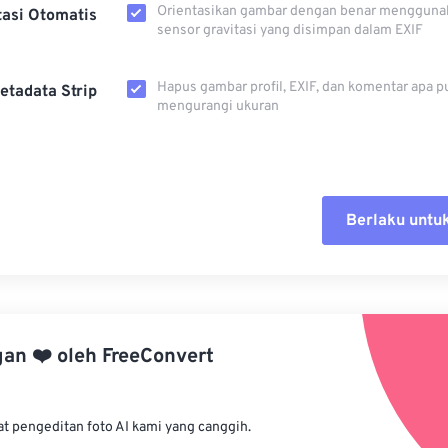
Orientasikan gambar dengan benar mengguna
tasi Otomatis
sensor gravitasi yang disimpan dalam EXIF
Hapus gambar profil, EXIF, dan komentar apa p
etadata Strip
mengurangi ukuran
Berlaku untu
Setel ul
Terapkan
gan
❤️
oleh
FreeConvert
Simpan s
at pengeditan foto AI kami yang canggih.