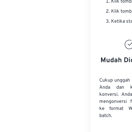
Klik tom
Klik tom
Ketika st
Mudah Di
Cukup unggah 
Anda dan k
konversi. And
mengonversi
ke format W
batch.