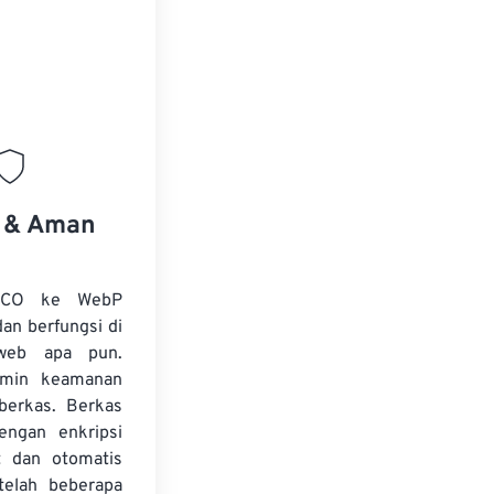
s & Aman
 ICO ke WebP
dan berfungsi di
web apa pun.
amin keamanan
 berkas. Berkas
dengan enkripsi
t dan otomatis
telah beberapa