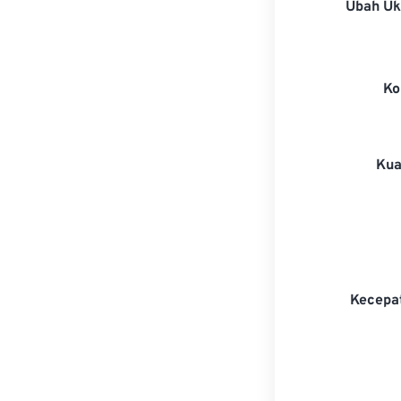
Ubah U
Ko
Kua
Kecepa