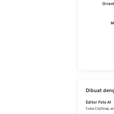
Orien
M
Dibuat den
Editor Foto AI
Coba ClipSnap, al