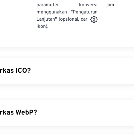
parameter konversi
jam.
menggunakan "Pengaturan
Lanjutan" (opsional, cari
ikon).
erkas ICO?
isi gambar berbasis piksel yang dapat memiliki resolusi hingg
24-bit, dan transparansi 8-bit. Berkas ICO menawarkan tempat
an dan menskalakan gambar yang diperlukan untuk menampil
una Windows dapat mengaitkan gambar dengan aplikasi.
erkas WebP?
a cara membuka berkas ICO?
enis berkas sumber terbuka yang menggunakan
kompresi predi