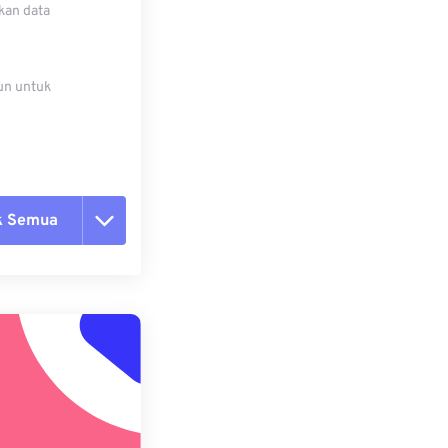
kan data
un untuk
k Semua
ang semua opsi
 dari Preset
ebagai Preset