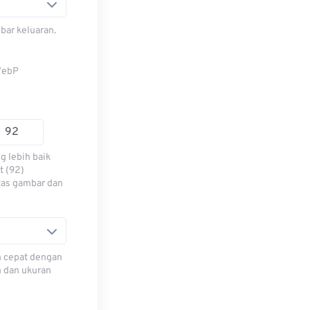
bar keluaran.
WebP
g lebih baik
t (92)
tas gambar dan
h cepat dengan
h dan ukuran