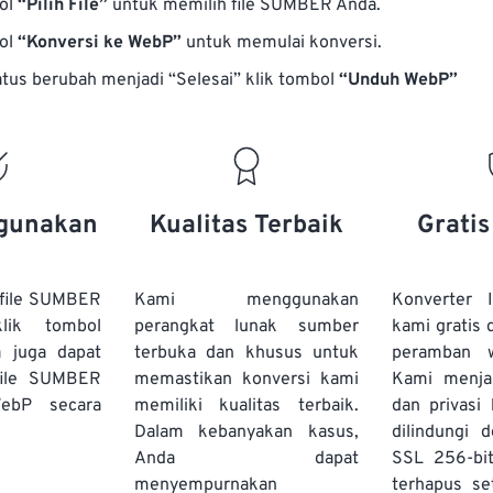
bol
“Pilih File”
untuk memilih file SUMBER Anda.
bol
“Konversi ke WebP”
untuk memulai konversi.
atus berubah menjadi “Selesai” klik tombol
“Unduh WebP”
gunakan
Kualitas Terbaik
Grati
file SUMBER
Kami menggunakan
Konverter
lik tombol
perangkat lunak sumber
kami gratis 
a juga dapat
terbuka dan khusus untuk
peramban 
file SUMBER
memastikan konversi kami
Kami menj
ebP secara
memiliki kualitas terbaik.
dan privasi
Dalam kebanyakan kasus,
dilindungi 
Anda dapat
SSL 256-bi
menyempurnakan
terhapus se