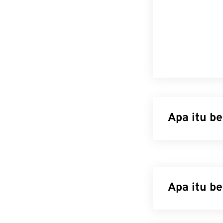
Apa itu b
Berkas ICO ber
piksel, warna 
untuk menyimp
sehingga pengg
Apa itu b
Bagaiman
WebP adalah j