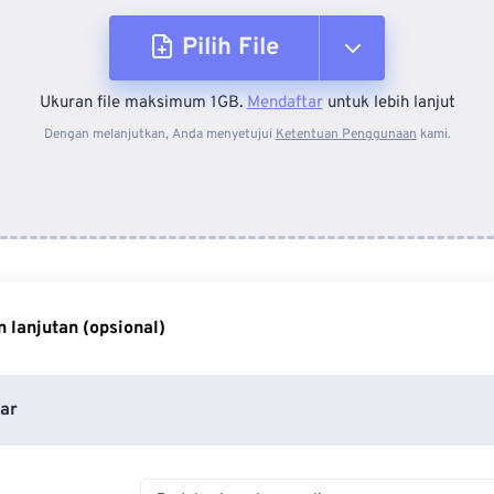
Pilih File
Ukuran file maksimum 1GB.
Mendaftar
untuk lebih lanjut
Dari Perangkat
Dengan melanjutkan, Anda menyetujui
Ketentuan Penggunaan
kami.
Dari Dropbox
Dari Google Drive
 lanjutan (opsional)
Dari OneDrive
ar
Dari Url