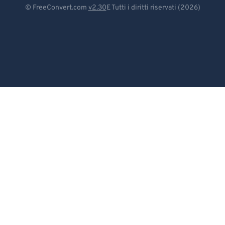
Deutsch
© FreeConvert.com
v2.30
E Tutti i diritti riservati (2026)
Español
Français
Português
Italiano
Dutch
日本語
简体中文
繁體中文
한국어
Svenska