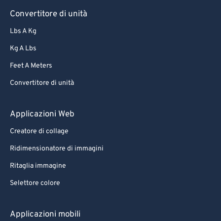
90
90
Convertitore di unità
91
91
Lbs A Kg
92
92
Kg A Lbs
93
93
Feet A Meters
94
94
Convertitore di unità
95
95
96
96
Applicazioni Web
97
97
Creatore di collage
98
98
Ridimensionatore di immagini
99
99
Ritaglia immagine
Selettore colore
Applicazioni mobili