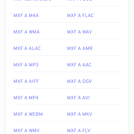
00
00
00
00
00
00
00
00
MXF A M4A
MXF A FLAC
00
00
00
00
00
00
00
00
MXF A WMA
MXF A WAV
01
01
01
01
01
01
01
01
02
02
02
02
02
02
02
02
MXF A ALAC
MXF A AMR
03
03
03
03
03
03
03
03
MXF A MP3
MXF A AAC
04
04
04
04
04
04
04
04
05
05
05
05
05
05
05
05
MXF A AIFF
MXF A OGV
06
06
06
06
06
06
06
06
07
07
07
07
07
07
07
07
MXF A MP4
MXF A AVI
08
08
08
08
08
08
08
08
MXF A WEBM
MXF A MKV
09
09
09
09
09
09
09
09
10
10
10
10
10
10
10
10
MXF A WMV
MXF A FLV