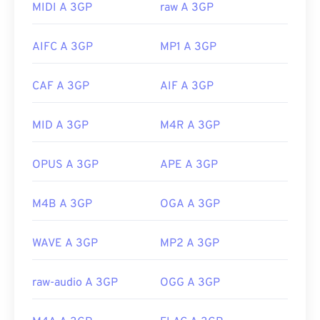
MIDI A 3GP
raw A 3GP
QuickTime
. Sebbene il 3GP sia progettato per i
dispositivi mobili, il formato file si apre facilmente
AIFC A 3GP
MP1 A 3GP
sulla maggior parte dei sistemi operativi, inclusi
Linux, Mac e Windows.
CAF A 3GP
AIF A 3GP
3GP è un formato di file flessibile che supporta
sottotitoli tramite 3GPP
Timed Text
. Non supporta
i menu interattivi, ma è compatibile con strumenti
MID A 3GP
M4R A 3GP
di terze parti gratuiti che forniscono tale supporto.
Un esempio è
AutoGK
. Per migliorare la qualità del
OPUS A 3GP
APE A 3GP
video durante la visualizzazione su dispositivi
mobili,
converti
il ​​file in MP4.
M4B A 3GP
OGA A 3GP
Sviluppato da:
3rd Generation Partnership Project
(3GPP)
WAVE A 3GP
MP2 A 3GP
Versione iniziale:
1997
raw-audio A 3GP
OGG A 3GP
Link utili:
https://en.wikipedia.org/wiki/3GP_and_3G2