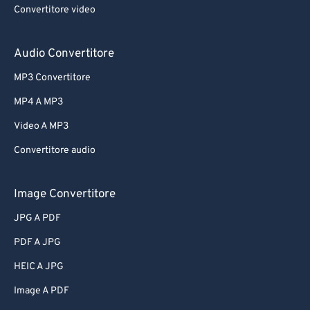
Convertitore video
64
64
65
65
Audio Convertitore
66
66
MP3 Convertitore
67
67
MP4 A MP3
68
68
Video A MP3
69
69
Convertitore audio
70
70
71
71
Image Convertitore
72
72
JPG A PDF
73
73
PDF A JPG
74
74
HEIC A JPG
75
75
Image A PDF
76
76