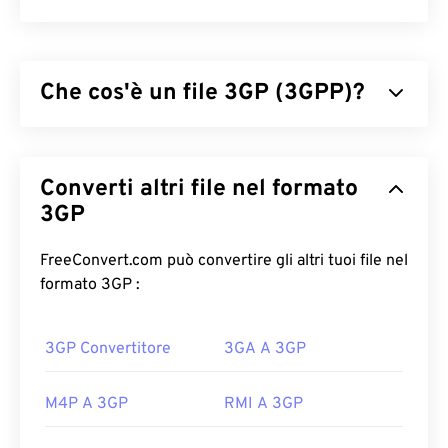
Che cos'è un file 3GP (3GPP)?
3GPP (3GP) è un formato contenitore multimediale
progettato per le reti
UMTS
(Universal Mobile
Converti altri file nel formato
Telecommunications System) di terza generazione
(3G), ovvero uno standard globale per la telefonia
3GP
mobile (
GSM
). Poiché l'UMTS è una tecnologia per
la telefonia mobile, il formato 3GP consente ai
FreeConvert.com può convertire gli altri tuoi file nel
telefoni cellulari sulle reti UMTS di acquisire,
formato 3GP :
salvare, distribuire e riprodurre contenuti
multimediali tramite connessioni wireless ad alta
3GP Convertitore
3GA A 3GP
velocità.
Come aprire un file 3GP?
M4P A 3GP
RMI A 3GP
L'applicazione migliore per aprire file 3GP è Apple