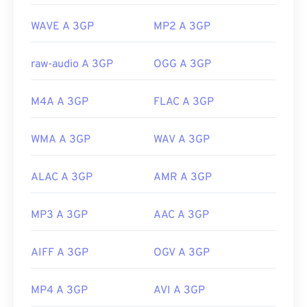
Sviluppato da:
3rd Generation Partnership Project
(3GPP)
WAVE A 3GP
MP2 A 3GP
Versione iniziale:
1997
raw-audio A 3GP
OGG A 3GP
Link utili:
https://en.wikipedia.org/wiki/3GP_and_3G2
M4A A 3GP
FLAC A 3GP
https://www.3gpp.org/
WMA A 3GP
WAV A 3GP
ALAC A 3GP
AMR A 3GP
MP3 A 3GP
AAC A 3GP
AIFF A 3GP
OGV A 3GP
MP4 A 3GP
AVI A 3GP