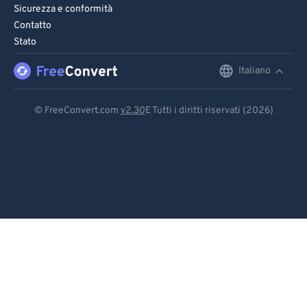
Sicurezza e conformità
Contatto
Stato
Italiano
English
Deutsch
© FreeConvert.com
v2.30
E Tutti i diritti riservati (2026)
Español
Français
Português
Italiano
Dutch
日本語
简体中文