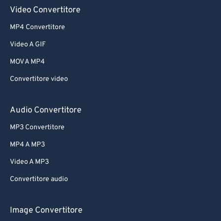
61
61
Video Convertitore
62
62
MP4 Convertitore
63
63
Video A GIF
64
64
MOV A MP4
65
65
Convertitore video
66
66
67
67
Audio Convertitore
68
68
MP3 Convertitore
69
69
MP4 A MP3
70
70
Video A MP3
71
71
Convertitore audio
72
72
73
73
Image Convertitore