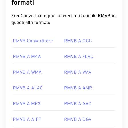
formati
FreeConvert.com può convertire i tuoi file RMVB in
questi altri formati:
00
00
00
00
00
00
00
00
RMVB Convertitore
RMVB A OGG
00
00
00
00
00
00
00
00
RMVB A M4A
RMVB A FLAC
01
01
01
01
01
01
01
01
02
02
02
02
02
02
02
02
RMVB A WMA
RMVB A WAV
03
03
03
03
03
03
03
03
RMVB A ALAC
RMVB A AMR
04
04
04
04
04
04
04
04
05
05
05
05
05
05
05
05
RMVB A MP3
RMVB A AAC
06
06
06
06
06
06
06
06
RMVB A AIFF
RMVB A OGV
07
07
07
07
07
07
07
07