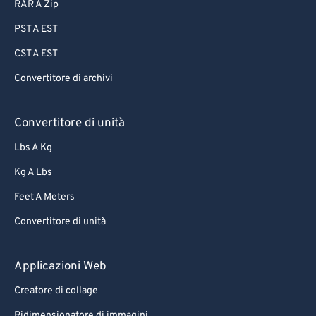
87
87
RAR A Zip
88
88
PST A EST
89
89
CST A EST
90
90
Convertitore di archivi
91
91
92
92
Convertitore di unità
93
93
Lbs A Kg
94
94
Kg A Lbs
95
95
Feet A Meters
96
96
Convertitore di unità
97
97
Applicazioni Web
98
98
99
99
Creatore di collage
Ridimensionatore di immagini