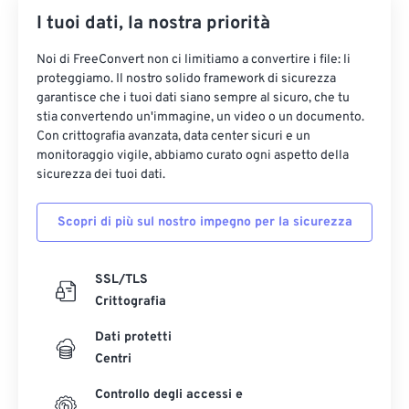
I tuoi dati, la nostra priorità
35
35
35
35
35
35
36
36
36
36
36
36
Noi di FreeConvert non ci limitiamo a convertire i file: li
proteggiamo. Il nostro solido framework di sicurezza
37
37
37
37
37
37
garantisce che i tuoi dati siano sempre al sicuro, che tu
38
38
38
38
38
38
stia convertendo un'immagine, un video o un documento.
Con crittografia avanzata, data center sicuri e un
39
39
39
39
39
39
monitoraggio vigile, abbiamo curato ogni aspetto della
sicurezza dei tuoi dati.
40
40
40
40
40
40
41
41
41
41
41
41
Scopri di più sul nostro impegno per la sicurezza
42
42
42
42
42
42
43
43
43
43
43
43
SSL/TLS
Crittografia
44
44
44
44
44
44
45
45
45
45
45
45
Dati protetti
Centri
46
46
46
46
46
46
Controllo degli accessi e
47
47
47
47
47
47