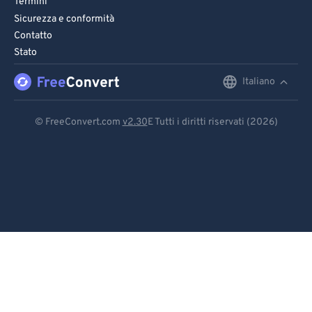
Termini
Sicurezza e conformità
Contatto
Stato
Italiano
English
Deutsch
© FreeConvert.com
v2.30
E Tutti i diritti riservati (2026)
Español
Français
Português
Italiano
Dutch
日本語
简体中文