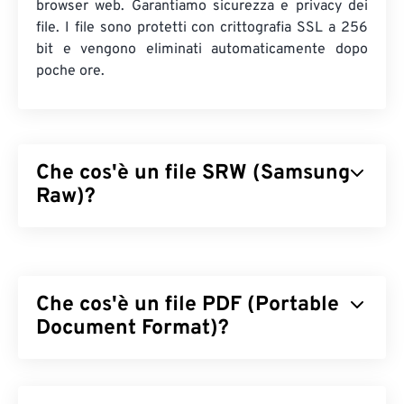
browser web. Garantiamo sicurezza e privacy dei
file. I file sono protetti con crittografia SSL a 256
bit e vengono eliminati automaticamente dopo
poche ore.
Che cos'è un file SRW (Samsung
Raw)?
Samsung Raw (SRW) è il formato di immagine
raw
predefinito per le fotocamere digitali Samsung. I
fotografi professionisti utilizzano i file raw perché
Che cos'è un file PDF (Portable
possono controllare l'elaborazione del file
immagine, il che rappresenta un vantaggio e un
Document Format)?
beneficio importanti nell'utilizzare il formato di file
SRW.
Il Portable Document Format (PDF) è un formato di
file universale che racchiude le caratteristiche sia