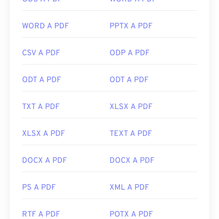
La maggior parte dei browser web, come Chrome e
Firefox, possono aprire i PDF autonomamente.
WORD A PDF
PPTX A PDF
Potrebbe essere necessario un componente
aggiuntivo o un'estensione per farlo, ma è molto
CSV A PDF
ODP A PDF
comodo averne uno che si apre automaticamente
quando si clicca su un link PDF online. Consiglio
ODT A PDF
ODT A PDF
vivamente
SumatraPDF
o
MuPDF
se cercate
qualcosa di più avanzato. Entrambi sono gratuiti.
TXT A PDF
XLSX A PDF
Sviluppato da:
ISO
Data di rilascio iniziale:
15 giugno 1993
XLSX A PDF
TEXT A PDF
Link utili:
https://en.wikipedia.org/wiki/Portable_Document_Form
DOCX A PDF
DOCX A PDF
https://acrobat.adobe.com/us/en/why-
adobe/about-adobe-pdf.html
PS A PDF
XML A PDF
RTF A PDF
POTX A PDF