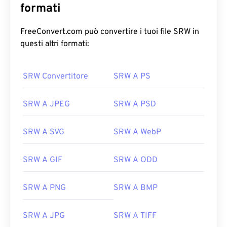
formati
FreeConvert.com può convertire i tuoi file SRW in
questi altri formati:
SRW Convertitore
SRW A PS
SRW A JPEG
SRW A PSD
SRW A SVG
SRW A WebP
SRW A GIF
SRW A ODD
SRW A PNG
SRW A BMP
SRW A JPG
SRW A TIFF