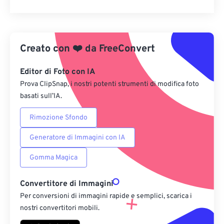
Reimposta tutte le opzioni
Applica da preimpostazione
Creato con
❤️
da
FreeConvert
Salva come predefinito
Editor di Foto con IA
Prova ClipSnap, i nostri potenti strumenti di modifica foto
basati sull’IA.
Rimozione Sfondo
Generatore di Immagini con IA
Gomma Magica
Convertitore di Immagini
Per conversioni di immagini rapide e semplici, scarica i
nostri convertitori mobili.