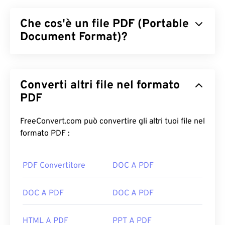
Che cos'è un file PDF (Portable
Document Format)?
Il Portable Document Format (PDF) è un formato di
file universale che racchiude le caratteristiche sia
Converti altri file nel formato
dei documenti di testo che delle immagini grafiche,
rendendolo uno dei formati di file più
PDF
comunemente utilizzati oggi. Il motivo per cui il
PDF è così diffuso è la sua capacità di preservare la
FreeConvert.com può convertire gli altri tuoi file nel
formattazione originale del documento. I file PDF
formato PDF :
appaiono sempre identici su qualsiasi dispositivo o
sistema operativo.
PDF Convertitore
DOC A PDF
Come aprire un file PDF?
DOC A PDF
DOC A PDF
La maggior parte delle persone usa direttamente
Adobe Acrobat Reader
quando deve aprire un PDF.
HTML A PDF
PPT A PDF