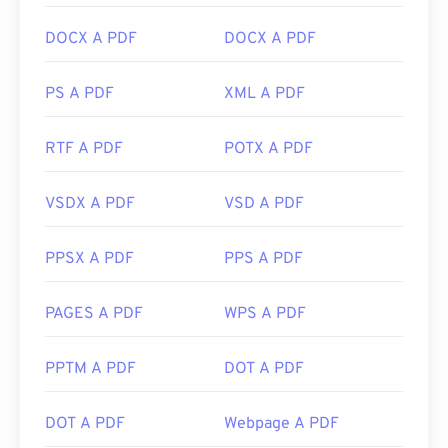
Link utili:
https://en.wikipedia.org/wiki/Portable_Document_Form
DOCX A PDF
DOCX A PDF
https://acrobat.adobe.com/us/en/why-
adobe/about-adobe-pdf.html
PS A PDF
XML A PDF
RTF A PDF
POTX A PDF
VSDX A PDF
VSD A PDF
PPSX A PDF
PPS A PDF
PAGES A PDF
WPS A PDF
PPTM A PDF
DOT A PDF
DOT A PDF
Webpage A PDF