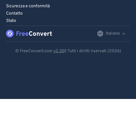
Sicurezza e conformità
Contatto
Stato
Italiano
English
Deutsch
© FreeConvert.com
v2.30
E Tutti i diritti riservati (2026)
Español
Français
Português
Italiano
Dutch
日本語
简体中文