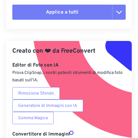
Applica a tutti
Reimposta tutte le opzioni
Applica da preimpostazione
Creato con
❤️
da
FreeConvert
Salva come predefinito
Editor di Foto con IA
Prova ClipSnap, i nostri potenti strumenti di modifica foto
basati sull’IA.
Rimozione Sfondo
Generatore di Immagini con IA
Gomma Magica
Convertitore di Immagini