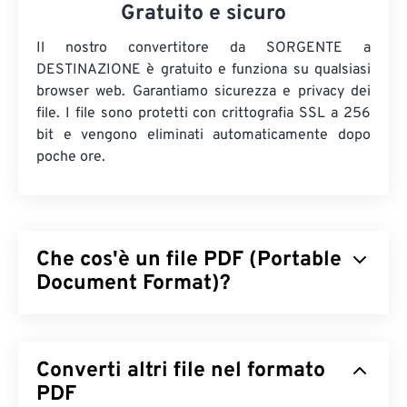
Gratuito e sicuro
Il nostro convertitore da SORGENTE a
DESTINAZIONE è gratuito e funziona su qualsiasi
browser web. Garantiamo sicurezza e privacy dei
file. I file sono protetti con crittografia SSL a 256
bit e vengono eliminati automaticamente dopo
poche ore.
Che cos'è un file PDF (Portable
Document Format)?
Il Portable Document Format (PDF) è un formato di
file universale che racchiude le caratteristiche sia
Converti altri file nel formato
dei documenti di testo che delle immagini grafiche,
rendendolo uno dei formati di file più
PDF