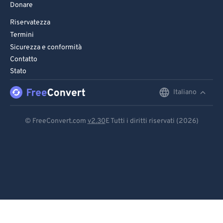
Donare
Riservatezza
Termini
Sicurezza e conformità
Contatto
Stato
Italiano
English
Deutsch
© FreeConvert.com
v2.30
E Tutti i diritti riservati (2026)
Español
Français
Português
Italiano
Dutch