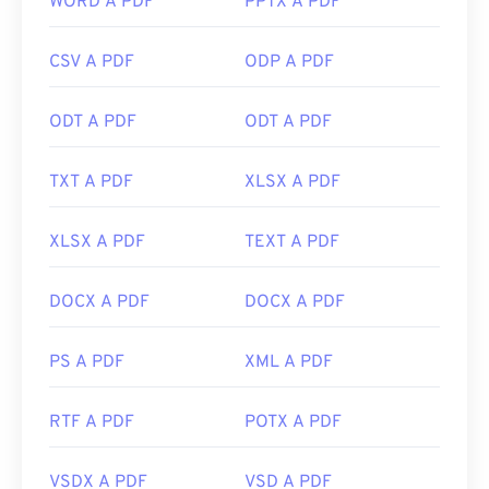
WORD A PDF
PPTX A PDF
Potrebbe essere necessario un componente
aggiuntivo o un'estensione per farlo, ma è molto
CSV A PDF
ODP A PDF
comodo averne uno che si apre automaticamente
quando si clicca su un link PDF online. Consiglio
ODT A PDF
ODT A PDF
vivamente
SumatraPDF
o
MuPDF
se cercate
qualcosa di più avanzato. Entrambi sono gratuiti.
TXT A PDF
XLSX A PDF
Sviluppato da:
ISO
Data di rilascio iniziale:
15 giugno 1993
XLSX A PDF
TEXT A PDF
Link utili:
https://en.wikipedia.org/wiki/Portable_Document_Form
DOCX A PDF
DOCX A PDF
https://acrobat.adobe.com/us/en/why-
adobe/about-adobe-pdf.html
PS A PDF
XML A PDF
RTF A PDF
POTX A PDF
VSDX A PDF
VSD A PDF