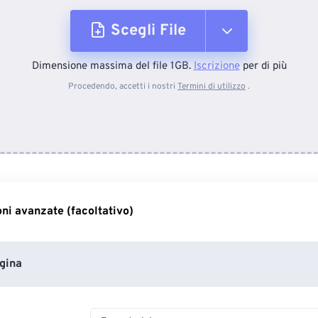
Scegli File
Dimensione massima del file 1GB.
Iscrizione
per di più
Dal dispositivo
Procedendo, accetti i nostri
Termini di utilizzo
.
Da Dropbox
Da Google Drive
ni avanzate (facoltativo)
Da OneDrive
gina
Dall'URL