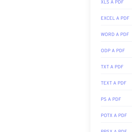
bisogno o che 
XLS A PDF
La maggior par
autonomamente.
EXCEL A PDF
farlo, ma è mol
PDF online. Co
WORD A PDF
Entrambi sono g
Sviluppato da:
ODP A PDF
Data di rilascio
TXT A PDF
Link utili:
https://en.wik
TEXT A PDF
https://acroba
PS A PDF
POTX A PDF