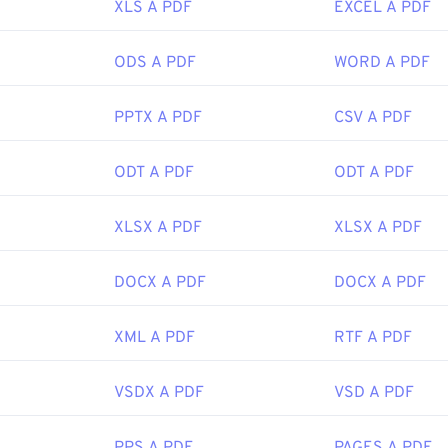
non vorreste mai usare.
XLS A PDF
EXCEL A PDF
te dei browser web, come Chrome e Firefox, possono aprire i 
 Potrebbe essere necessario un componente aggiuntivo o un
ODS A PDF
WORD A PDF
to comodo averne uno che si apre automaticamente quando si c
nsiglio vivamente
SumatraPDF
o
MuPDF
se cercate qualcosa di
PPTX A PDF
CSV A PDF
ratuiti.
ISO
ODT A PDF
ODT A PDF
 iniziale:
15 giugno 1993
XLSX A PDF
XLSX A PDF
ipedia.org/wiki/Portable_Document_Format
DOCX A PDF
DOCX A PDF
t.adobe.com/us/en/why-adobe/about-adobe-pdf.html
XML A PDF
RTF A PDF
VSDX A PDF
VSD A PDF