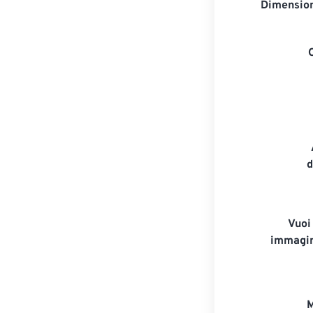
Dimension
d
Vuoi
immagin
M