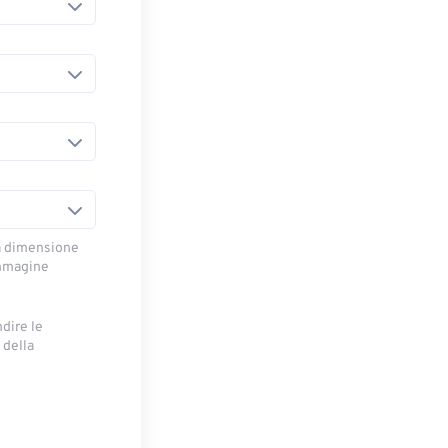
la dimensione
immagine
ndire le
 della
e