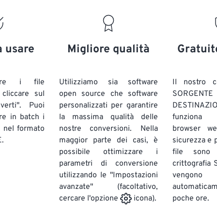
a usare
Migliore qualità
Gratuit
are i file
Utilizziamo sia software
Il nostro c
liccare sul
open source che software
SORG
verti". Puoi
personalizzati per garantire
DESTINAZION
ire in batch
i
la massima qualità delle
funziona 
E
nel formato
nostre conversioni. Nella
browser we
.
maggior parte dei casi, è
sicurezza e pr
possibile ottimizzare i
file sono
parametri di conversione
crittografia
utilizzando le "Impostazioni
vengono
avanzate" (facoltativo,
automatic
poche ore.
cercare l'opzione
icona).