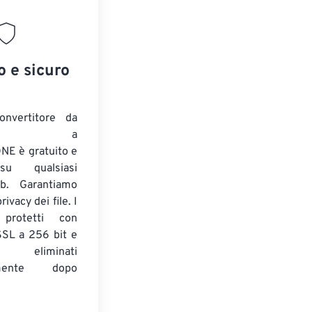
o e sicuro
onvertitore da
ENTE a
E è gratuito e
su qualsiasi
b. Garantiamo
ivacy dei file. I
 protetti con
 SSL a 256 bit e
 eliminati
amente dopo