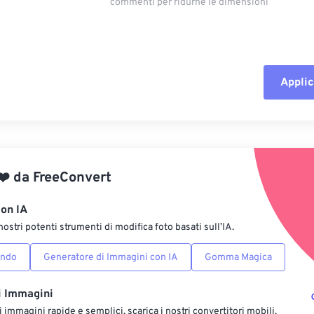
commenti per ridurne le dimensioni
Applic
Reimposta tut
Applica da p
❤️
da
FreeConvert
Salva come p
con IA
nostri potenti strumenti di modifica foto basati sull’IA.
ondo
Generatore di Immagini con IA
Gomma Magica
i Immagini
 immagini rapide e semplici, scarica i nostri convertitori mobili.