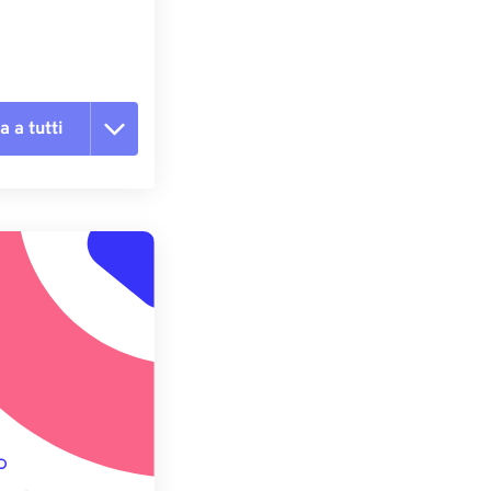
a a tutti
te le opzioni
reimpostazione
redefinito