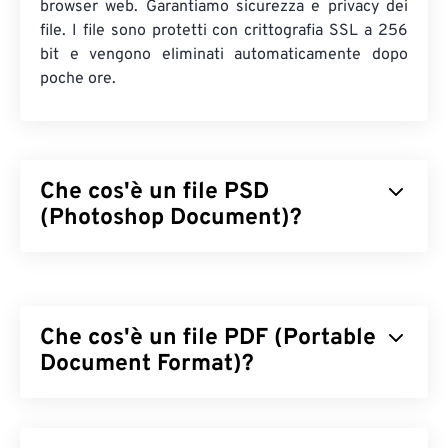
browser web. Garantiamo sicurezza e privacy dei
file. I file sono protetti con crittografia SSL a 256
bit e vengono eliminati automaticamente dopo
poche ore.
Che cos'è un file PSD
(Photoshop Document)?
Photoshop Document (PSD) è il tipo di file
predefinito per
Adobe Photoshop
, un potente e
complesso programma di progettazione grafica. Il
Che cos'è un file PDF (Portable
formato PSD può memorizzare un'immagine
insieme a una complessa serie di livelli,
Document Format)?
tracciati
vettoriali
, oggetti, filtri e altro ancora, il tutto in un
unico file! Il formato PSD consente all'utente di
Il Portable Document Format (PDF) è un formato di
apportare modifiche mirate ai singoli componenti
file universale che racchiude le caratteristiche sia