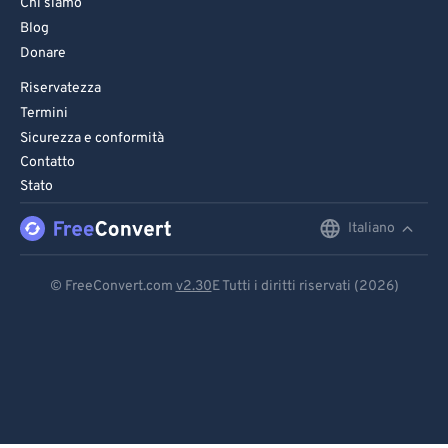
Chi siamo
Blog
Donare
Riservatezza
Termini
Sicurezza e conformità
Contatto
Stato
Italiano
English
Deutsch
© FreeConvert.com
v2.30
E Tutti i diritti riservati (2026)
Español
Français
Português
Italiano