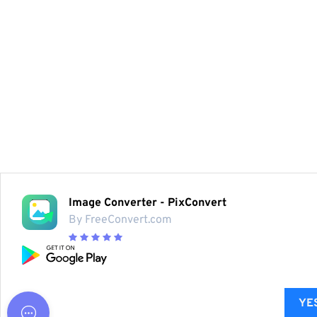
Image Converter - PixConvert
By FreeConvert.com
YES