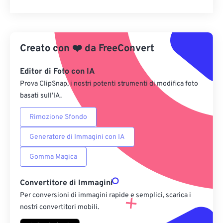
Reimposta tutte le opzioni
Applica da preimpostazione
Creato con
❤️
da
FreeConvert
Salva come predefinito
Editor di Foto con IA
Prova ClipSnap, i nostri potenti strumenti di modifica foto
basati sull’IA.
Rimozione Sfondo
Generatore di Immagini con IA
Gomma Magica
Convertitore di Immagini
Per conversioni di immagini rapide e semplici, scarica i
nostri convertitori mobili.