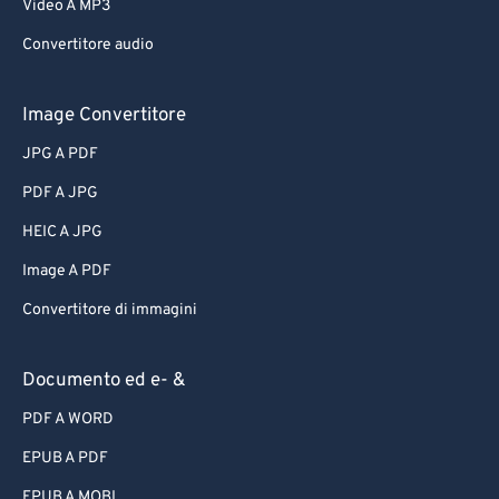
Video A MP3
Convertitore audio
Image Convertitore
JPG A PDF
PDF A JPG
HEIC A JPG
Image A PDF
Convertitore di immagini
Documento ed e- &
PDF A WORD
EPUB A PDF
EPUB A MOBI