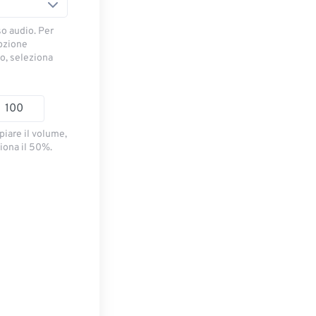
so audio. Per
opzione
io, seleziona
piare il volume,
iona il 50%.