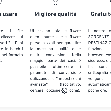
20
20
20
20
17
17
17
17
21
21
21
21
18
18
18
18
a usare
Migliore qualità
Gratuit
22
22
22
22
19
19
19
19
23
23
23
23
20
20
20
20
are i file
Utilizziamo sia software
Il nostro c
24
24
24
liccare sul
open source che software
SORG
21
21
21
21
verti". Puoi
personalizzati per garantire
DESTINAZION
25
25
25
22
22
22
22
ire in batch
i
la massima qualità delle
funziona 
26
26
26
E
nel formato
nostre conversioni. Nella
23
23
23
23
browser we
.
maggior parte dei casi, è
sicurezza e pr
27
27
27
24
24
24
possibile ottimizzare i
file sono
28
28
28
25
25
25
parametri di conversione
crittografia
utilizzando le "Impostazioni
29
29
29
vengono
26
26
26
avanzate" (facoltativo,
automatic
30
30
30
27
27
27
poche ore.
cercare l'opzione
icona).
31
31
31
28
28
28
32
32
32
29
29
29