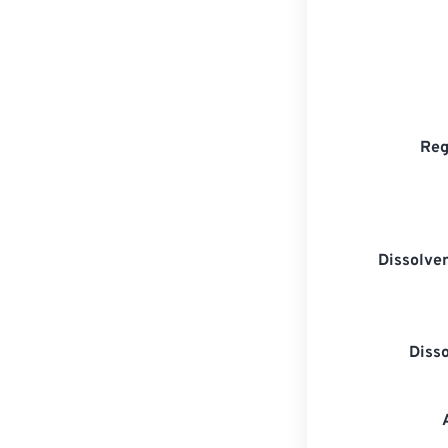
Reg
Dissolven
Diss