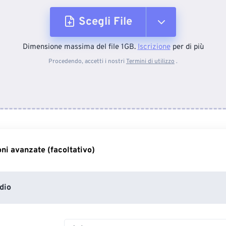
Scegli File
Dimensione massima del file 1GB.
Iscrizione
per di più
Dal dispositivo
Procedendo, accetti i nostri
Termini di utilizzo
.
Da Dropbox
Da Google Drive
ni avanzate (facoltativo)
Da OneDrive
dio
Dall'URL