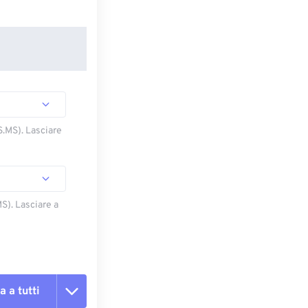
S.MS). Lasciare
S). Lasciare a
a a tutti