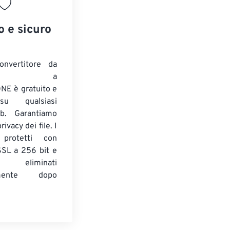
o e sicuro
onvertitore da
ENTE a
E è gratuito e
su qualsiasi
b. Garantiamo
ivacy dei file. I
 protetti con
 SSL a 256 bit e
 eliminati
amente dopo