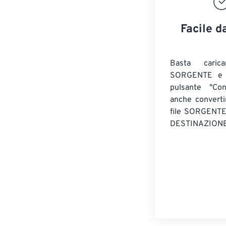
Facile d
Basta caric
SORGENTE e c
pulsante "Con
anche convert
file SORGENT
DESTINAZIONE