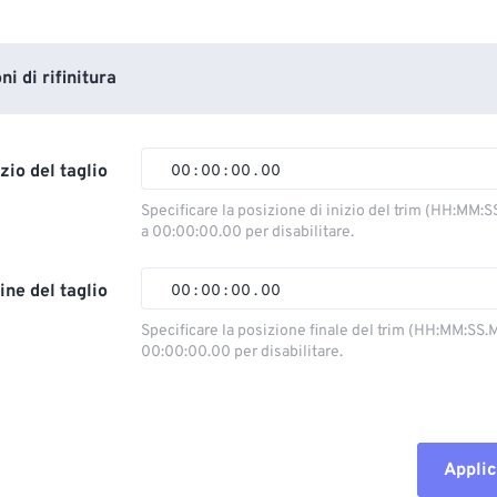
i di rifinitura
izio del taglio
00
:
00
:
00
.
00
Specificare la posizione di inizio del trim (HH:MM:S
a 00:00:00.00 per disabilitare.
00
00
00
00
01
01
01
01
ine del taglio
00
:
00
:
00
.
00
02
02
02
02
Specificare la posizione finale del trim (HH:MM:SS.M
00:00:00.00 per disabilitare.
03
03
03
03
00
00
00
00
04
04
04
04
01
01
01
01
05
05
05
05
02
02
02
02
Applic
06
06
06
06
03
03
03
03