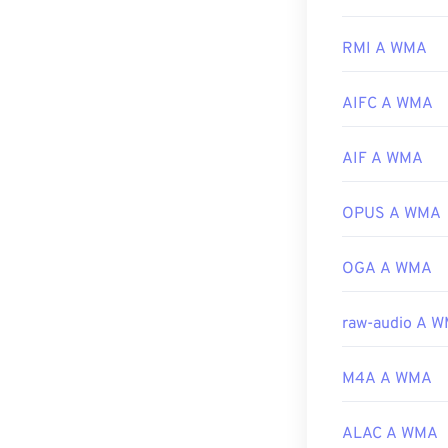
Componente ch
Sviluppato da:
solitamente il p
molti altri lett
RMI A WMA
Versione inizia
anche nello str
Link utili:
AIFC A WMA
Altri programm
https://en.wiki
dispositivi mobi
Google Androi
AIF A WMA
https://www.is
Sviluppato da:
OPUS A WMA
Versione inizia
Link utili:
OGA A WMA
https://en.wik
https://docs.
raw-audio A 
M4A A WMA
ALAC A WMA