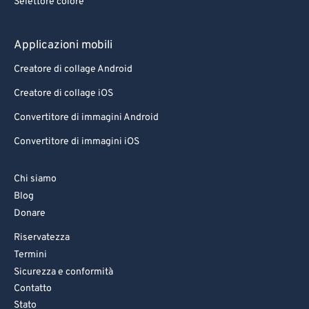
Selettore colore
78
78
79
79
Applicazioni mobili
80
80
Creatore di collage Android
81
81
Creatore di collage iOS
82
82
Convertitore di immagini Android
83
83
Convertitore di immagini iOS
84
84
85
85
Chi siamo
86
86
Blog
Donare
87
87
Riservatezza
88
88
Termini
89
89
Sicurezza e conformità
90
90
Contatto
Stato