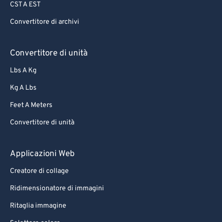
CST A EST
65
65
Convertitore di archivi
66
66
67
67
Convertitore di unità
68
68
Lbs A Kg
69
69
Kg A Lbs
70
70
Feet A Meters
71
71
Convertitore di unità
72
72
73
73
Applicazioni Web
74
74
Creatore di collage
75
75
Ridimensionatore di immagini
76
76
Ritaglia immagine
77
77