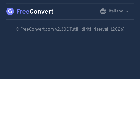
91
91
92
92
Italiano
English
93
93
Deutsch
© FreeConvert.com
v2.30
E Tutti i diritti riservati (2026)
94
94
Español
95
95
Français
96
96
Português
97
97
98
98
Italiano
99
99
Dutch
日本語
简体中文
繁體中文