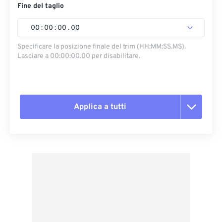
Fine del taglio
00
:
00
:
00
.
00
Specificare la posizione finale del trim (HH:MM:SS.MS).
Lasciare a 00:00:00.00 per disabilitare.
Applica a tutti
Reimposta tutte le opzioni
Applica da preimpostazione
Salva come predefinito