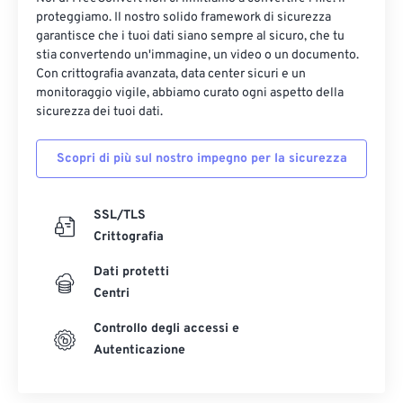
12
12
12
12
12
12
12
12
proteggiamo. Il nostro solido framework di sicurezza
13
13
13
13
13
13
13
13
garantisce che i tuoi dati siano sempre al sicuro, che tu
stia convertendo un'immagine, un video o un documento.
14
14
14
14
14
14
14
14
Con crittografia avanzata, data center sicuri e un
monitoraggio vigile, abbiamo curato ogni aspetto della
15
15
15
15
15
15
15
15
sicurezza dei tuoi dati.
16
16
16
16
16
16
16
16
17
17
17
17
17
17
17
17
Scopri di più sul nostro impegno per la sicurezza
18
18
18
18
18
18
18
18
SSL/TLS
19
19
19
19
19
19
19
19
Crittografia
20
20
20
20
20
20
20
20
Dati protetti
21
21
21
21
21
21
21
21
Centri
22
22
22
22
22
22
22
22
Controllo degli accessi e
23
23
23
23
23
23
23
23
Autenticazione
24
24
24
24
24
24
25
25
25
25
25
25