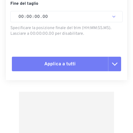
Fine del taglio
00
:
00
:
00
.
00
Specificare la posizione finale del trim (HH:MM:SS.MS).
Lasciare a 00:00:00.00 per disabilitare.
Applica a tutti
Reimposta tutte le opzioni
Applica da preimpostazione
Salva come predefinito