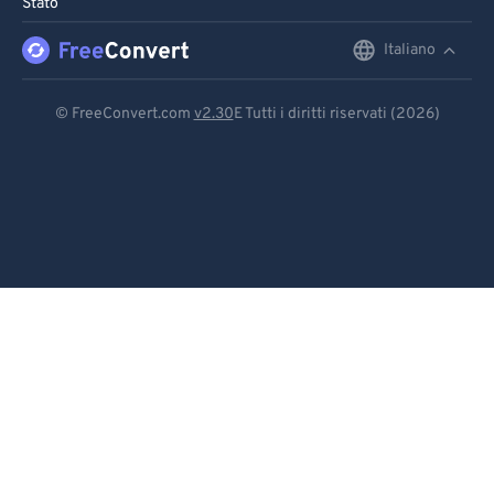
Stato
96
96
Italiano
English
97
97
98
98
Deutsch
© FreeConvert.com
v2.30
E Tutti i diritti riservati (2026)
99
99
Español
Français
Português
Italiano
Dutch
日本語
简体中文
繁體中文