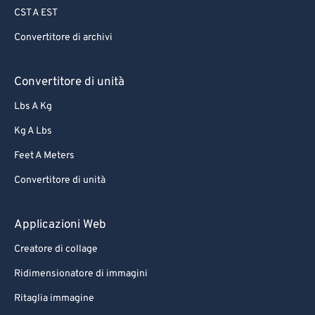
CST A EST
70
70
Convertitore di archivi
71
71
72
72
Convertitore di unità
73
73
Lbs A Kg
74
74
Kg A Lbs
75
75
Feet A Meters
76
76
Convertitore di unità
77
77
78
78
Applicazioni Web
79
79
Creatore di collage
80
80
Ridimensionatore di immagini
81
81
Ritaglia immagine
82
82