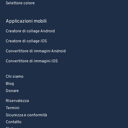
Selettore colore
83
83
84
84
Applicazioni mobili
85
85
Creatore di collage Android
86
86
Creatore di collage iOS
87
87
Convertitore di immagini Android
88
88
Convertitore di immagini iOS
89
89
90
90
Chi siamo
Blog
91
91
Donare
92
92
Riservatezza
93
93
Termini
94
94
Sicurezza e conformità
Contatto
95
95