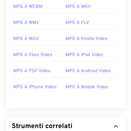
MPG A WEBM
MPG A MKV
MPG A WMV
MPG A FLV
MPG A MOV
MPG A Kindle Video
MPG A Xbox Video
MPG A iPad Video
MPG A PSP Video
MPG A Android Video
00
00
00
00
00
00
00
00
MPG A iPhone Video
MPG A Mobile Video
00
00
00
00
00
00
00
00
01
01
01
01
01
01
01
01
02
02
02
02
02
02
02
02
Strumenti correlati
03
03
03
03
03
03
03
03