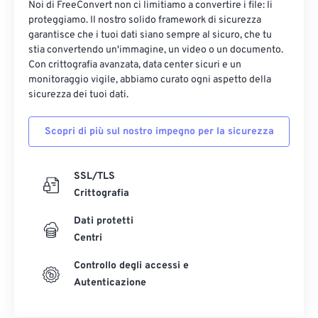
Noi di FreeConvert non ci limitiamo a convertire i file: li
17
17
17
17
17
17
17
17
proteggiamo. Il nostro solido framework di sicurezza
garantisce che i tuoi dati siano sempre al sicuro, che tu
18
18
18
18
18
18
18
18
stia convertendo un'immagine, un video o un documento.
19
19
19
19
19
19
19
19
Con crittografia avanzata, data center sicuri e un
monitoraggio vigile, abbiamo curato ogni aspetto della
20
20
20
20
20
20
20
20
sicurezza dei tuoi dati.
21
21
21
21
21
21
21
21
Scopri di più sul nostro impegno per la sicurezza
22
22
22
22
22
22
22
22
23
23
23
23
23
23
23
23
SSL/TLS
24
24
24
24
24
24
Crittografia
25
25
25
25
25
25
Dati protetti
26
26
26
26
26
26
Centri
27
27
27
27
27
27
Controllo degli accessi e
28
28
28
28
28
28
Autenticazione
29
29
29
29
29
29