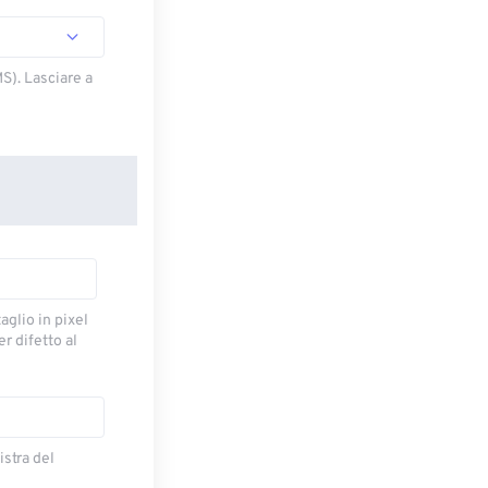
S). Lasciare a
taglio in pixel
r difetto al
istra del