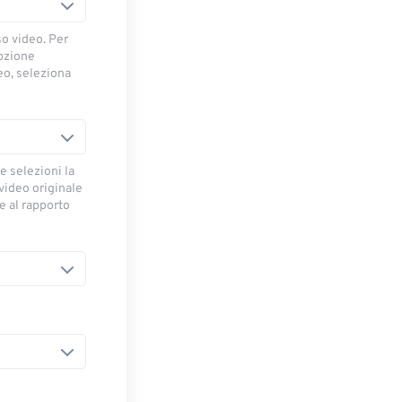
so video. Per
opzione
deo, seleziona
e selezioni la
 video originale
se al rapporto