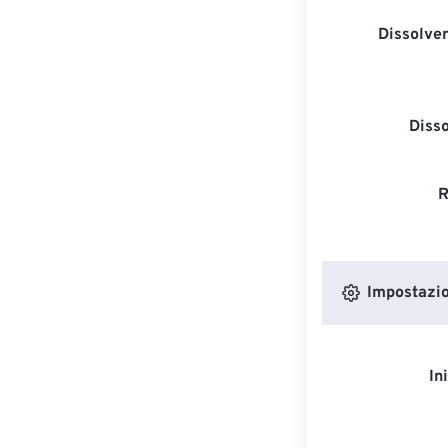
Dissolven
Diss
R
Impostazion
In