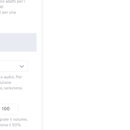
no adatti per i
ti
 ​​per una
so audio. Per
opzione
io, seleziona
piare il volume,
iona il 50%.