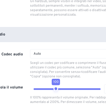
Gli hardsub, sempre visibili e integrati nel video, so
sottotitoli permanenti, mentre i softsub, memorizza
separatamente, possono essere attivati ​​o disattivati
visualizzazione personalizzata.
dio
Auto
Codec audio
Scegli un codec per codificare o comprimere il flus
utilizzare il codec più comune, seleziona "Auto" (
consigliata). Per convertire senza ricodificare l'aud
"Copia" (opzione non consigliata).
100
ola il volume
Il 100% rappresenta il volume originale. Per raddop
aumentalo al 200%. Per dimezzare il volume, selez