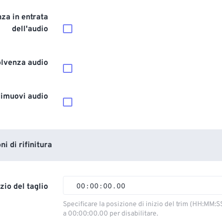
za in entrata
dell'audio
olvenza audio
imuovi audio
i di rifinitura
izio del taglio
00
:
00
:
00
.
00
00
00
00
00
Specificare la posizione di inizio del trim (HH:MM:S
a 00:00:00.00 per disabilitare.
01
01
01
01