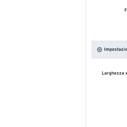
F
Impostazion
Larghezza x