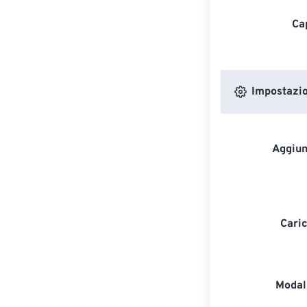
Ca
Impostazion
Aggiun
Caric
Modali