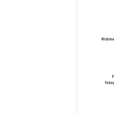
Ridime
foto