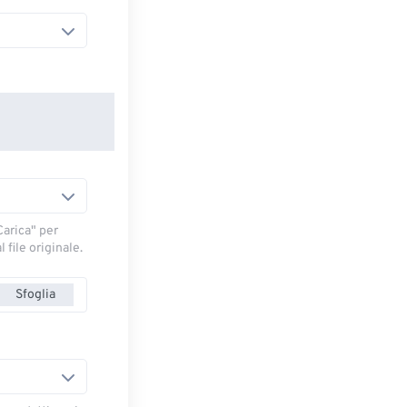
arica" ​​per
 file originale.
Sfoglia