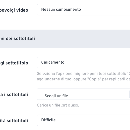
Nessun cambiamento
povolgi video
i dei sottotitoli
Caricamento
gi sottotitolo
Seleziona l'opzione migliore per i tuoi sottotitoli: "C
aggiungerne di tuoi oppure "Copia" per replicarli dal
a i sottotitoli
Scegli un file
Carica un file .srt o .ass.
Difficile
tà sottotitoli