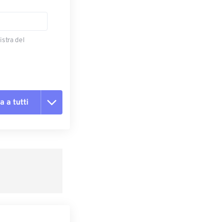
istra del
a a tutti
te le opzioni
reimpostazione
redefinito