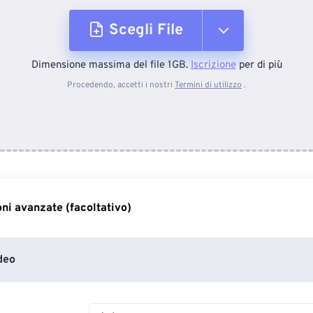
Scegli File
Dimensione massima del file 1GB.
Iscrizione
per di più
Dal dispositivo
Procedendo, accetti i nostri
Termini di utilizzo
.
Da Dropbox
Da Google Drive
ni avanzate (facoltativo)
Da OneDrive
deo
Dall'URL