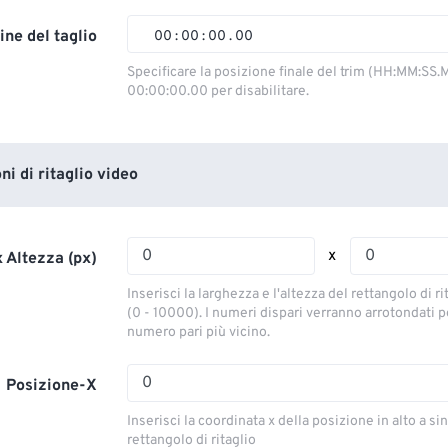
02
02
02
02
ine del taglio
00
:
00
:
00
.
00
03
03
03
03
00
00
00
00
Specificare la posizione finale del trim (HH:MM:SS.M
00:00:00.00 per disabilitare.
04
04
04
04
01
01
01
01
05
05
05
05
02
02
02
02
06
06
06
06
03
03
03
03
i di ritaglio video
07
07
07
07
04
04
04
04
08
08
08
08
05
05
05
05
x
 Altezza (px)
09
09
09
09
06
06
06
06
Inserisci la larghezza e l'altezza del rettangolo di ri
10
10
10
10
07
07
07
07
(0 - 10000). I numeri dispari verranno arrotondati pe
numero pari più vicino.
11
11
11
11
08
08
08
08
12
12
12
12
09
09
09
09
Posizione-X
13
13
13
13
10
10
10
10
Inserisci la coordinata x della posizione in alto a sin
14
14
14
14
rettangolo di ritaglio
11
11
11
11