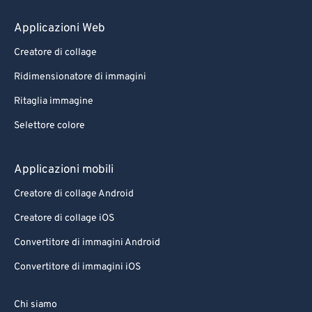
80
80
Applicazioni Web
81
81
Creatore di collage
82
82
Ridimensionatore di immagini
83
83
Ritaglia immagine
84
84
Selettore colore
85
85
86
86
Applicazioni mobili
87
87
Creatore di collage Android
88
88
Creatore di collage iOS
89
89
Convertitore di immagini Android
90
90
Convertitore di immagini iOS
91
91
92
92
Chi siamo