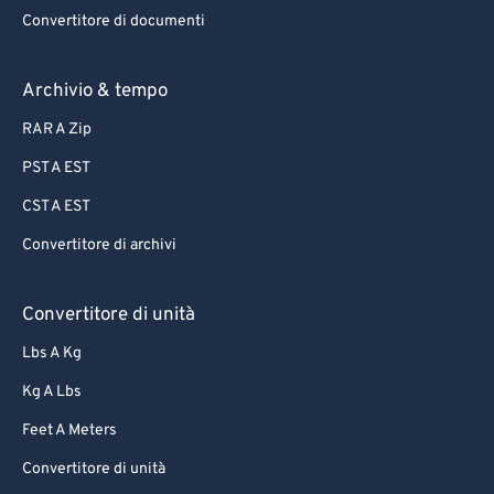
66
66
Convertitore di documenti
67
67
68
68
Archivio & tempo
69
69
RAR A Zip
70
70
PST A EST
71
71
CST A EST
72
72
Convertitore di archivi
73
73
74
74
Convertitore di unità
75
75
Lbs A Kg
76
76
Kg A Lbs
77
77
Feet A Meters
78
78
Convertitore di unità
79
79