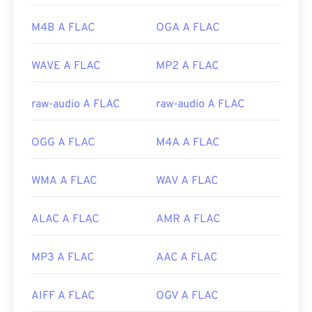
https://en.wikipedia.org/wiki/Moving_Picture_Experts_
Versione iniziale:
2001
M4B A FLAC
OGA A FLAC
https://en.wikipedia.org/wiki/MPEG-1
Link utili:
https://en.wikipedia.org/wiki/FLAC
WAVE A FLAC
MP2 A FLAC
https://xiph.org/flac/
raw-audio A FLAC
raw-audio A FLAC
OGG A FLAC
M4A A FLAC
WMA A FLAC
WAV A FLAC
ALAC A FLAC
AMR A FLAC
MP3 A FLAC
AAC A FLAC
AIFF A FLAC
OGV A FLAC