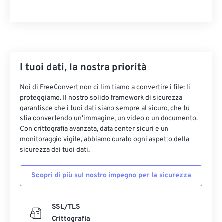
14
14
14
14
14
14
14
14
15
15
15
15
15
15
15
15
16
16
16
16
16
16
16
16
17
17
17
17
17
17
17
17
I tuoi dati, la nostra priorità
18
18
18
18
18
18
18
18
Noi di FreeConvert non ci limitiamo a convertire i file: li
19
19
19
19
19
19
19
19
proteggiamo. Il nostro solido framework di sicurezza
garantisce che i tuoi dati siano sempre al sicuro, che tu
20
20
20
20
20
20
20
20
stia convertendo un'immagine, un video o un documento.
Con crittografia avanzata, data center sicuri e un
21
21
21
21
21
21
21
21
monitoraggio vigile, abbiamo curato ogni aspetto della
22
22
22
22
22
22
22
22
sicurezza dei tuoi dati.
23
23
23
23
23
23
23
23
Scopri di più sul nostro impegno per la sicurezza
24
24
24
24
24
24
25
25
25
25
25
25
SSL/TLS
26
26
26
26
26
26
Crittografia