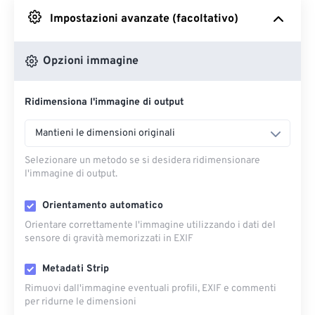
Impostazioni avanzate (facoltativo)
Da Google Drive
Opzioni immagine
Da OneDrive
Ridimensiona l'immagine di output
Dall'URL
Mantieni le dimensioni originali
Selezionare un metodo se si desidera ridimensionare
l'immagine di output.
Orientamento automatico
Orientare correttamente l'immagine utilizzando i dati del
sensore di gravità memorizzati in EXIF
Metadati Strip
Rimuovi dall'immagine eventuali profili, EXIF ​​e commenti
per ridurne le dimensioni