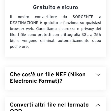
Gratuito e sicuro
Il nostro convertitore da SORGENTE a
DESTINAZIONE è gratuito e funziona su qualsiasi
browser web. Garantiamo sicurezza e privacy dei
file. I file sono protetti con crittografia SSL a 256
bit e vengono eliminati automaticamente dopo
poche ore.
Che cos'è un file NEF (Nikon
Electronic Format)?
Il formato NEF (Nikon Electronic Format) è un
formato di file proprietario per le fotocamere
Converti altri file nel formato
Nikon. È un formato
RAW
, il che significa che
include tutte le informazioni sull'immagine