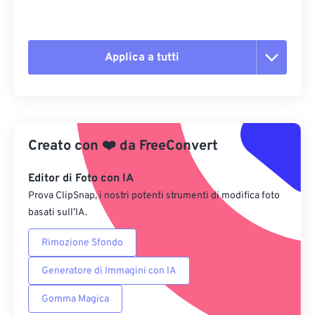
Applica a tutti
Reimposta tutte le opzioni
Applica da preimpostazione
Creato con
❤️
da
FreeConvert
Salva come predefinito
Editor di Foto con IA
Prova ClipSnap, i nostri potenti strumenti di modifica foto
basati sull’IA.
Rimozione Sfondo
Generatore di Immagini con IA
Gomma Magica