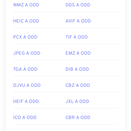
WMZ A ODD
DDS A ODD
un'applicazione di visualizzazione immagini e
salvarlo come TIFF, JPG, PNG, GIF, PSD o qualsiasi
altro formato diffuso. Se non si dispone di
HEIC A ODD
AVIF A ODD
programmi in grado di aprire i file NEF, si consiglia
di convertirli tramite il nostro strumento
NEF in
PCX A ODD
TIF A ODD
JPG
. Tuttavia, i file NEF devono essere post-
elaborati prima di essere convertiti in JPG.
JPEG A ODD
EMZ A ODD
Sviluppato da:
Nikon, Inc.
TGA A ODD
DIB A ODD
Versione iniziale:
2002
DJVU A ODD
CBZ A ODD
Link utili:
https://www.nikonusa.com/en/learn-and-
HEIF A ODD
JXL A ODD
explore/a/products-and-innovation/nikon-electronic-
format-nef.html
ICO A ODD
CBR A ODD