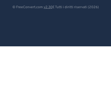
Deutsch
© FreeConvert.com
v2.30
E Tutti i diritti riservati (2026)
Español
Français
Português
Italiano
Dutch
日本語
简体中文
繁體中文
한국어
Svenska