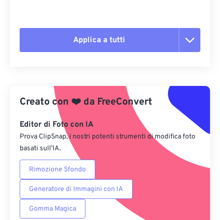
Applica a tutti
Reimposta tutte le opzioni
Applica da preimpostazione
Creato con
❤️
da
FreeConvert
Salva come predefinito
Editor di Foto con IA
Prova ClipSnap, i nostri potenti strumenti di modifica foto
basati sull’IA.
Rimozione Sfondo
Generatore di Immagini con IA
Gomma Magica