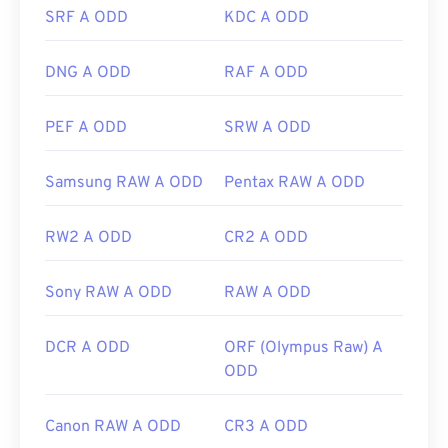
SRF A ODD
KDC A ODD
i file TIFF.
DNG A ODD
RAF A ODD
Sviluppato da:
Aldus Corporation
, ora Adobe Inc.
Data di uscita iniziale:
1986
PEF A ODD
SRW A ODD
Link utili:
Samsung RAW A ODD
Pentax RAW A ODD
https://www.adobe.com/creativecloud/file-
types/image/raster/tiff-file.html
RW2 A ODD
CR2 A ODD
https://www.file-extensions.org/tiff-file-extension
Sony RAW A ODD
RAW A ODD
DCR A ODD
ORF (Olympus Raw) A
ODD
Canon RAW A ODD
CR3 A ODD