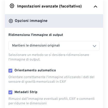
Impostazioni avanzate (facoltativo)
Da Google Drive
Opzioni immagine
Da OneDrive
Ridimensiona l'immagine di output
Dall'URL
Mantieni le dimensioni originali
Selezionare un metodo se si desidera ridimensionare
l'immagine di output.
Orientamento automatico
Orientare correttamente l'immagine utilizzando i dati del
sensore di gravità memorizzati in EXIF
Metadati Strip
Rimuovi dall'immagine eventuali profili, EXIF ​​e commenti
per ridurne le dimensioni