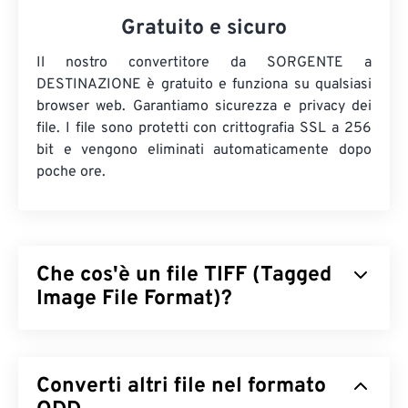
Gratuito e sicuro
Il nostro convertitore da SORGENTE a
DESTINAZIONE è gratuito e funziona su qualsiasi
browser web. Garantiamo sicurezza e privacy dei
file. I file sono protetti con crittografia SSL a 256
bit e vengono eliminati automaticamente dopo
poche ore.
Che cos'è un file TIFF (Tagged
Image File Format)?
Il formato TIFF (Tagged Image File Format), noto
anche come TIF, è uno dei formati di file immagine
Converti altri file nel formato
più comuni. L'uso più diffuso dei file TIFF è nella
pubblicità digitale e nel desktop publishing. La