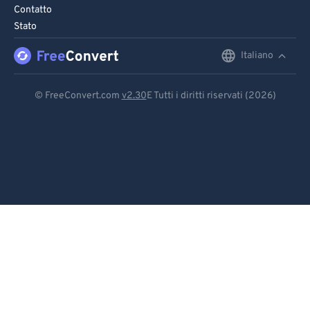
Contatto
Stato
Italiano
English
Deutsch
© FreeConvert.com
v2.30
E Tutti i diritti riservati (2026)
Español
Français
Português
Italiano
Dutch
日本語
简体中文