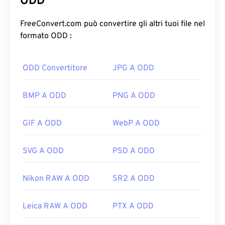
ODD
struttura bitmap e raster dei TIFF conferisce a
questo formato la flessibilità necessaria per
FreeConvert.com può convertire gli altri tuoi file nel
fungere da
contenitore
per file JPEG, file di
formato ODD :
immagine con compressione lossless, immagini
con livelli o come pagine.
ODD Convertitore
JPG A ODD
Come aprire un file TIFF?
BMP A ODD
PNG A ODD
I programmi più comuni per aprire i file TIFF sono
Photo Viewer
per Windows e
Apple Preview
per
GIF A ODD
WebP A ODD
macOS. Un programma gratuito e indipendente
che puoi utilizzare è
XnView MP
. Puoi anche
SVG A ODD
PSD A ODD
utilizzare il nostro convertitore
da TIFF a JPG
se
riscontri problemi nell'apertura dei file TIFF.
Nikon RAW A ODD
SR2 A ODD
Anche programmi alternativi come
ColorStrokes
,
Leica RAW A ODD
PTX A ODD
GNU Image Manipulation Program (
GIMP
), Adobe
Photoshop
e
ACDSee
sono utili per aprire e gestire