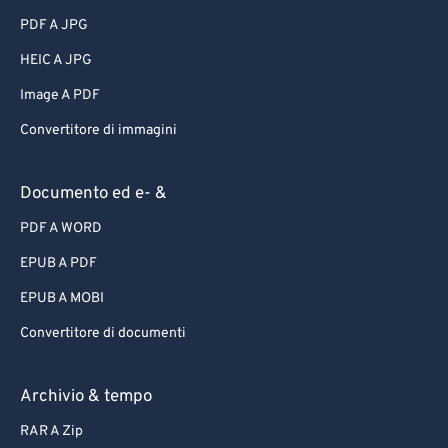
PDF A JPG
HEIC A JPG
Image A PDF
Convertitore di immagini
Documento ed e- &
PDF A WORD
EPUB A PDF
EPUB A MOBI
Convertitore di documenti
Archivio & tempo
RAR A Zip