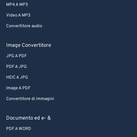
MP4 A MP3
Video A MP3
Convertitore audio
Image Convertitore
JPG A PDF
PDF A JPG
HEIC A JPG
Image A PDF
Convertitore di immagini
Documento ed e- &
PDF A WORD