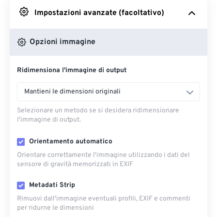
Impostazioni avanzate (facoltativo)
Da Google Drive
Opzioni immagine
Da OneDrive
Ridimensiona l'immagine di output
Dall'URL
Mantieni le dimensioni originali
Selezionare un metodo se si desidera ridimensionare
l'immagine di output.
Orientamento automatico
Orientare correttamente l'immagine utilizzando i dati del
sensore di gravità memorizzati in EXIF
Metadati Strip
Rimuovi dall'immagine eventuali profili, EXIF ​​e commenti
per ridurne le dimensioni