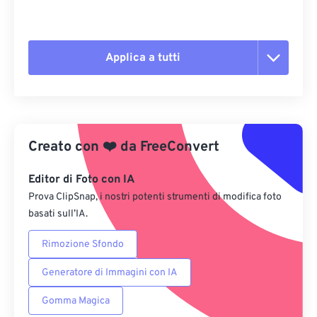
Applica a tutti
Reimposta tutte le opzioni
Applica da preimpostazione
Creato con
❤️
da
FreeConvert
Salva come predefinito
Editor di Foto con IA
Prova ClipSnap, i nostri potenti strumenti di modifica foto
basati sull’IA.
Rimozione Sfondo
Generatore di Immagini con IA
Gomma Magica