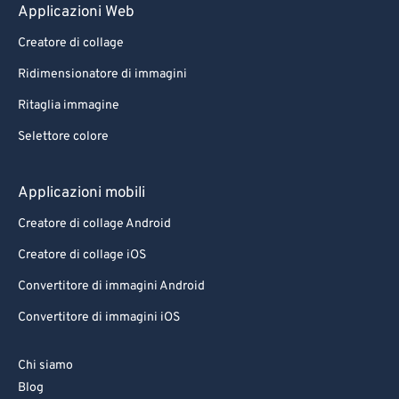
Applicazioni Web
Creatore di collage
Ridimensionatore di immagini
Ritaglia immagine
Selettore colore
Applicazioni mobili
Creatore di collage Android
Creatore di collage iOS
Convertitore di immagini Android
Convertitore di immagini iOS
Chi siamo
Blog