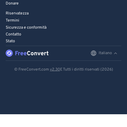
Donare
Riservatezza
Termini
Sicurezza e conformità
Contatto
Stato
Italiano
English
Deutsch
© FreeConvert.com
v2.30
E Tutti i diritti riservati (2026)
Español
Français
Português
Italiano
Dutch