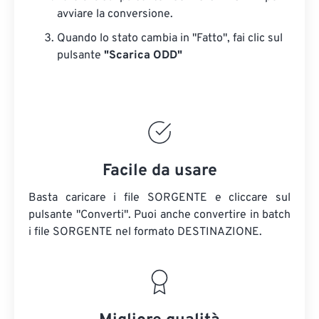
avviare la conversione.
Quando lo stato cambia in "Fatto", fai clic sul
pulsante
"Scarica ODD"
Facile da usare
Basta caricare i file SORGENTE e cliccare sul
pulsante "Converti". Puoi anche convertire in batch
i file SORGENTE
nel formato DESTINAZIONE.