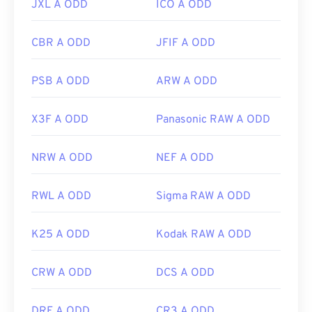
JXL A ODD
ICO A ODD
CBR A ODD
JFIF A ODD
PSB A ODD
ARW A ODD
X3F A ODD
Panasonic RAW A ODD
NRW A ODD
NEF A ODD
RWL A ODD
Sigma RAW A ODD
K25 A ODD
Kodak RAW A ODD
CRW A ODD
DCS A ODD
DRF A ODD
CR3 A ODD