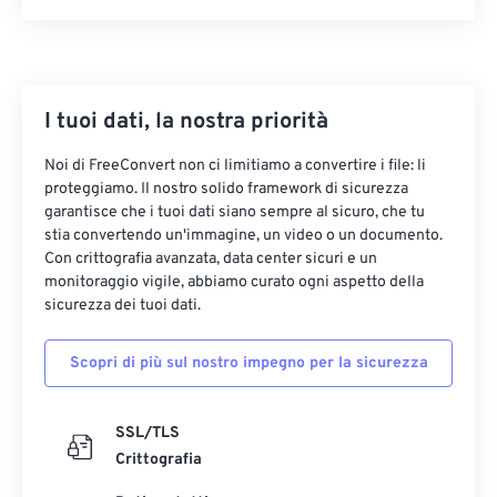
I tuoi dati, la nostra priorità
Noi di FreeConvert non ci limitiamo a convertire i file: li
proteggiamo. Il nostro solido framework di sicurezza
garantisce che i tuoi dati siano sempre al sicuro, che tu
stia convertendo un'immagine, un video o un documento.
Con crittografia avanzata, data center sicuri e un
monitoraggio vigile, abbiamo curato ogni aspetto della
sicurezza dei tuoi dati.
Scopri di più sul nostro impegno per la sicurezza
SSL/TLS
Crittografia