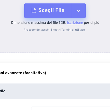
Scegli File
Dimensione massima del file 1GB.
Iscrizione
per di più
Dal dispositivo
Procedendo, accetti i nostri
Termini di utilizzo
.
Da Dropbox
Da Google Drive
ni avanzate (facoltativo)
Da OneDrive
dio
Dall'URL