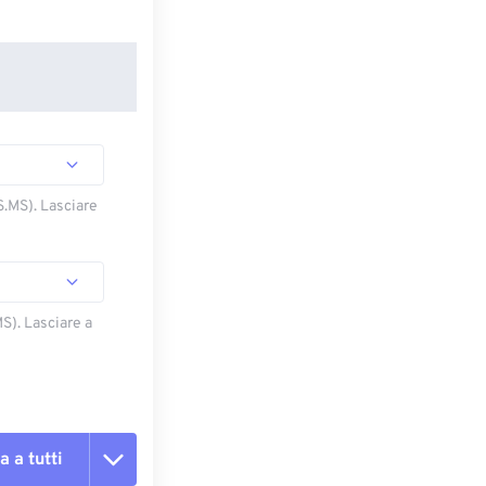
S.MS). Lasciare
S). Lasciare a
a a tutti