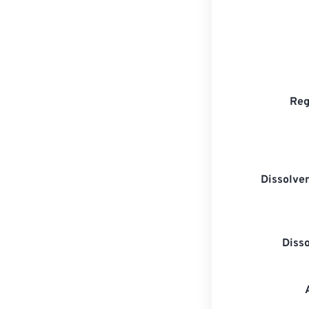
Reg
Dissolven
Diss