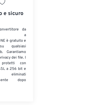
o e sicuro
onvertitore da
ENTE a
E è gratuito e
su qualsiasi
b. Garantiamo
ivacy dei file. I
 protetti con
 SSL a 256 bit e
 eliminati
amente dopo