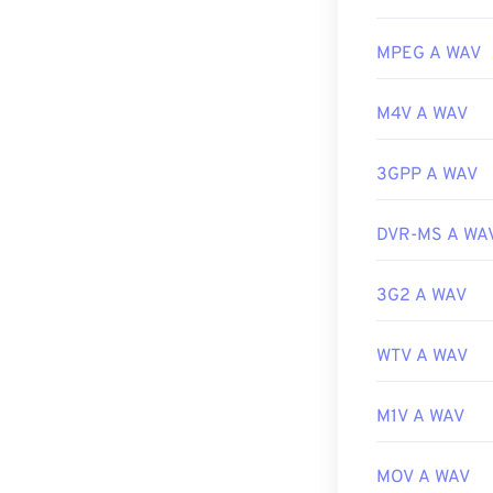
Il lettore prede
Link utili:
utilizzare anc
riprodurre i fil
MPEG A WAV
https://en.wik
Grazie alla loro
https://www.r
M4V A WAV
programmi di e
multi-sistema o
file WAV.
3GPP A WAV
Sviluppato da:
DVR-MS A WA
Data di rilascio
Link utili:
3G2 A WAV
https://en.wik
https://www.t
WTV A WAV
M1V A WAV
MOV A WAV