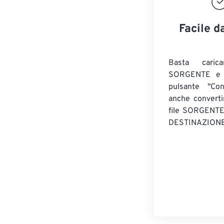
Facile d
Basta caric
SORGENTE e c
pulsante "Con
anche convert
file SORGENT
DESTINAZIONE