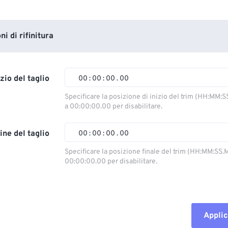
i di rifinitura
izio del taglio
00
:
00
:
00
.
00
Specificare la posizione di inizio del trim (HH:MM:S
a 00:00:00.00 per disabilitare.
00
00
00
00
01
01
01
01
ine del taglio
00
:
00
:
00
.
00
02
02
02
02
Specificare la posizione finale del trim (HH:MM:SS.M
00:00:00.00 per disabilitare.
03
03
03
03
00
00
00
00
04
04
04
04
01
01
01
01
05
05
05
05
02
02
02
02
Applic
06
06
06
06
03
03
03
03