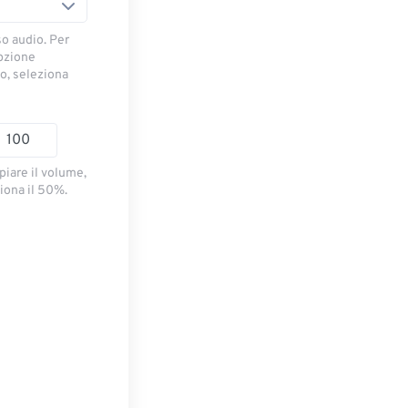
so audio. Per
opzione
io, seleziona
piare il volume,
iona il 50%.