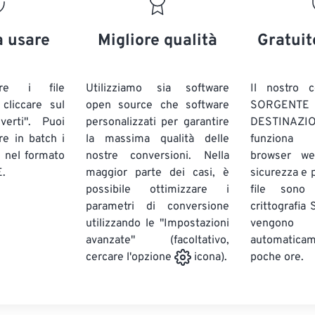
20
20
20
20
17
17
17
17
21
21
21
21
18
18
18
18
a usare
Migliore qualità
Gratuit
22
22
22
22
19
19
19
19
23
23
23
23
20
20
20
20
are i file
Utilizziamo sia software
Il nostro c
24
24
24
liccare sul
open source che software
SORG
21
21
21
21
verti". Puoi
personalizzati per garantire
DESTINAZION
25
25
25
22
22
22
22
ire in batch
i
la massima qualità delle
funziona 
26
26
26
E
nel formato
nostre conversioni. Nella
23
23
23
23
browser we
.
maggior parte dei casi, è
sicurezza e pr
27
27
27
24
24
24
possibile ottimizzare i
file sono
28
28
28
25
25
25
parametri di conversione
crittografia
utilizzando le "Impostazioni
29
29
29
vengono
26
26
26
avanzate" (facoltativo,
automatic
30
30
30
27
27
27
poche ore.
cercare l'opzione
icona).
31
31
31
28
28
28
32
32
32
29
29
29