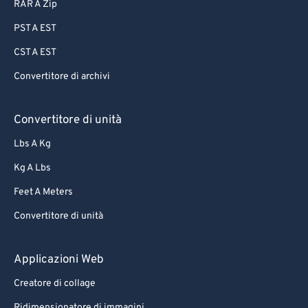
87
87
RAR A Zip
88
88
PST A EST
89
89
CST A EST
90
90
Convertitore di archivi
91
91
92
92
Convertitore di unità
93
93
Lbs A Kg
94
94
Kg A Lbs
95
95
Feet A Meters
96
96
Convertitore di unità
97
97
Applicazioni Web
98
98
99
99
Creatore di collage
Ridimensionatore di immagini