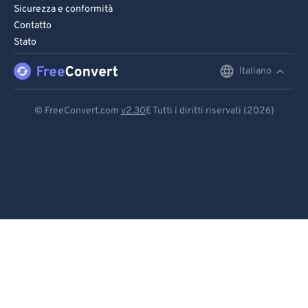
Sicurezza e conformità
Contatto
Stato
Italiano
English
Deutsch
© FreeConvert.com
v2.30
E Tutti i diritti riservati (2026)
Español
Français
Português
Italiano
Dutch
日本語
简体中文