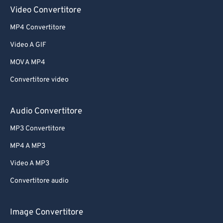
61
61
Video Convertitore
62
62
MP4 Convertitore
63
63
Video A GIF
64
64
MOV A MP4
65
65
Convertitore video
66
66
67
67
Audio Convertitore
68
68
MP3 Convertitore
69
69
MP4 A MP3
70
70
Video A MP3
71
71
Convertitore audio
72
72
73
73
Image Convertitore