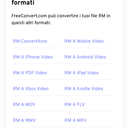
formati
FreeConvert.com può convertire i tuoi file RM in
questi altri formati:
00
00
00
00
00
00
00
00
RM Convertitore
RM A Mobile Video
00
00
00
00
00
00
00
00
RM A iPhone Video
RM A Android Video
01
01
01
01
01
01
01
01
02
02
02
02
02
02
02
02
RM A PSP Video
RM A iPad Video
03
03
03
03
03
03
03
03
RM A Xbox Video
RM A Kindle Video
04
04
04
04
04
04
04
04
05
05
05
05
05
05
05
05
RM A MOV
RM A FLV
06
06
06
06
06
06
06
06
RM A WMV
RM A MKV
07
07
07
07
07
07
07
07