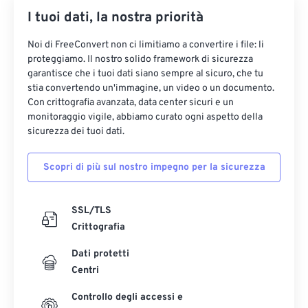
I tuoi dati, la nostra priorità
35
35
35
35
35
35
36
36
36
36
36
36
Noi di FreeConvert non ci limitiamo a convertire i file: li
proteggiamo. Il nostro solido framework di sicurezza
37
37
37
37
37
37
garantisce che i tuoi dati siano sempre al sicuro, che tu
38
38
38
38
38
38
stia convertendo un'immagine, un video o un documento.
Con crittografia avanzata, data center sicuri e un
39
39
39
39
39
39
monitoraggio vigile, abbiamo curato ogni aspetto della
sicurezza dei tuoi dati.
40
40
40
40
40
40
41
41
41
41
41
41
Scopri di più sul nostro impegno per la sicurezza
42
42
42
42
42
42
43
43
43
43
43
43
SSL/TLS
Crittografia
44
44
44
44
44
44
45
45
45
45
45
45
Dati protetti
Centri
46
46
46
46
46
46
Controllo degli accessi e
47
47
47
47
47
47