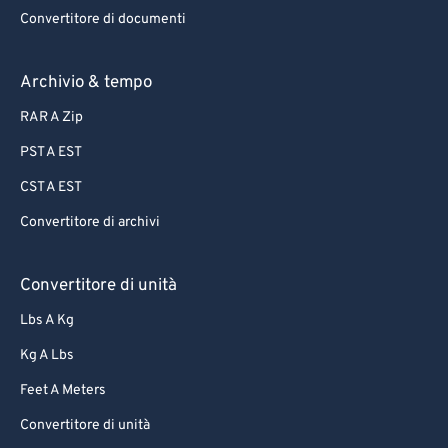
66
66
Convertitore di documenti
67
67
68
68
Archivio & tempo
69
69
RAR A Zip
70
70
PST A EST
71
71
CST A EST
72
72
Convertitore di archivi
73
73
74
74
Convertitore di unità
75
75
Lbs A Kg
76
76
Kg A Lbs
77
77
Feet A Meters
78
78
Convertitore di unità
79
79