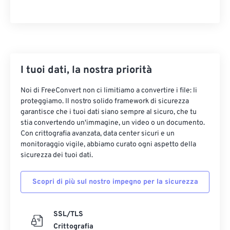
14
14
14
14
14
14
14
14
15
15
15
15
15
15
15
15
16
16
16
16
16
16
16
16
17
17
17
17
17
17
17
17
I tuoi dati, la nostra priorità
18
18
18
18
18
18
18
18
Noi di FreeConvert non ci limitiamo a convertire i file: li
19
19
19
19
19
19
19
19
proteggiamo. Il nostro solido framework di sicurezza
garantisce che i tuoi dati siano sempre al sicuro, che tu
20
20
20
20
20
20
20
20
stia convertendo un'immagine, un video o un documento.
Con crittografia avanzata, data center sicuri e un
21
21
21
21
21
21
21
21
monitoraggio vigile, abbiamo curato ogni aspetto della
22
22
22
22
22
22
22
22
sicurezza dei tuoi dati.
23
23
23
23
23
23
23
23
Scopri di più sul nostro impegno per la sicurezza
24
24
24
24
24
24
25
25
25
25
25
25
SSL/TLS
26
26
26
26
26
26
Crittografia