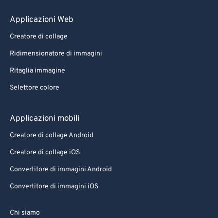
80
80
Applicazioni Web
81
81
Creatore di collage
82
82
Ridimensionatore di immagini
83
83
Ritaglia immagine
84
84
Selettore colore
85
85
86
86
Applicazioni mobili
87
87
Creatore di collage Android
88
88
Creatore di collage iOS
89
89
Convertitore di immagini Android
90
90
Convertitore di immagini iOS
91
91
92
92
Chi siamo