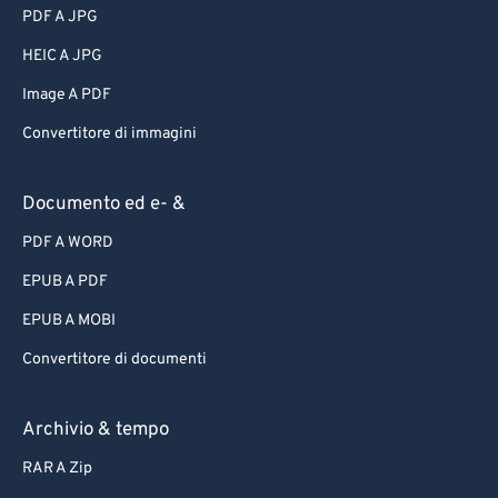
PDF A JPG
HEIC A JPG
Image A PDF
Convertitore di immagini
Documento ed e- &
PDF A WORD
EPUB A PDF
EPUB A MOBI
Convertitore di documenti
Archivio & tempo
RAR A Zip