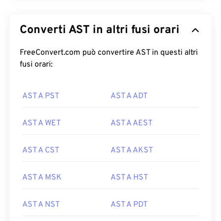
Converti AST in altri fusi orari
FreeConvert.com può convertire AST in questi altri
fusi orari:
AST A PST
AST A ADT
AST A WET
AST A AEST
AST A CST
AST A AKST
AST A MSK
AST A HST
AST A NST
AST A PDT